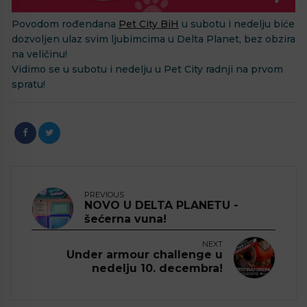
Povodom rođendana
Pet City BiH
u subotu i nedelju biće
dozvoljen ulaz svim ljubimcima u Delta Planet, bez obzira
na veličinu!
Vidimo se u subotu i nedelju u Pet City radnji na prvom
spratu!
PREVIOUS
NOVO U DELTA PLANETU -
šećerna vuna!
NEXT
Under armour challenge u
nedelju 10. decembra!