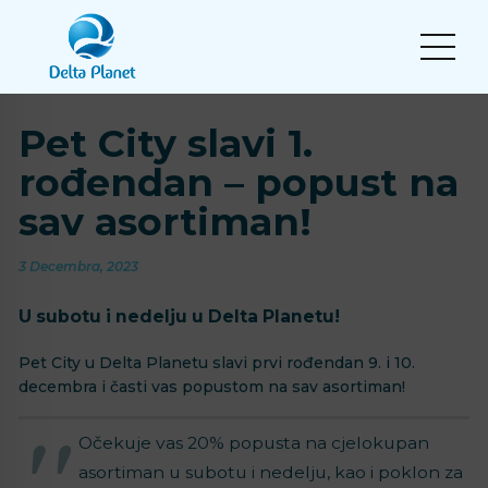
Pet City slavi 1.
rođendan – popust na
sav asortiman!
3 Decembra, 2023
U subotu i nedelju u Delta Planetu!
Pet City u Delta Planetu slavi prvi rođendan 9. i 10.
decembra i časti vas popustom na sav asortiman!
Očekuje vas 20% popusta na cjelokupan
asortiman u subotu i nedelju, kao i poklon za