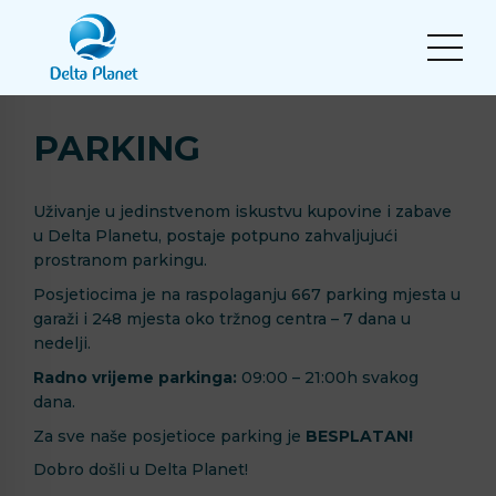
PARKING
Uživanje u jedinstvenom iskustvu kupovine i zabave
u Delta Planetu, postaje potpuno zahvaljujući
prostranom parkingu.
Posjetiocima je na raspolaganju 667 parking mjesta u
garaži i 248 mjesta oko tržnog centra – 7 dana u
nedelji.
Radno vrijeme parkinga:
09:00 – 21:00h svakog
dana.
Za sve naše posjetioce parking je
BESPLATAN!
Dobro došli u Delta Planet!