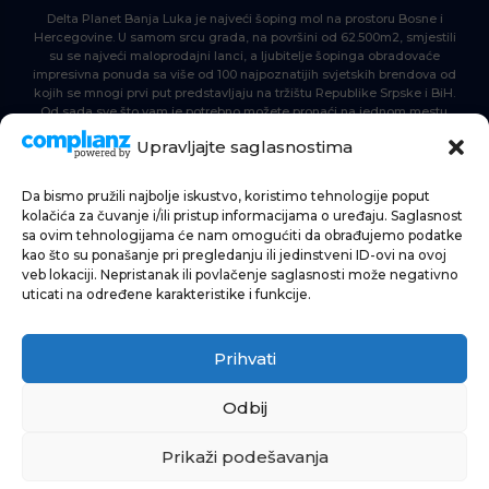
Delta Planet Banja Luka je najveći šoping mol na prostoru Bosne i
Hercegovine. U samom srcu grada, na površini od 62.500m2, smjestili
su se najveći maloprodajni lanci, a ljubitelje šopinga obradovaće
impresivna ponuda sa više od 100 najpoznatijih svjetskih brendova od
kojih se mnogi prvi put predstavljaju na tržištu Republike Srpske i BiH.
Od sada sve što vam je potrebno možete pronaći na jednom mestu.
Delta Planet – nova nezaobilazna šoping destinacija!
Upravljajte saglasnostima
Da bismo pružili najbolje iskustvo, koristimo tehnologije poput
POČETNA
kolačića za čuvanje i/ili pristup informacijama o uređaju. Saglasnost
sa ovim tehnologijama će nam omogućiti da obrađujemo podatke
ŠOPING
kao što su ponašanje pri pregledanju ili jedinstveni ID-ovi na ovoj
veb lokaciji. Nepristanak ili povlačenje saglasnosti može negativno
AKTUELNOSTI
uticati na određene karakteristike i funkcije.
HRANA I PIĆE
Prihvati
ZABAVA
INFORMACIJE
Odbij
Prikaži podešavanja