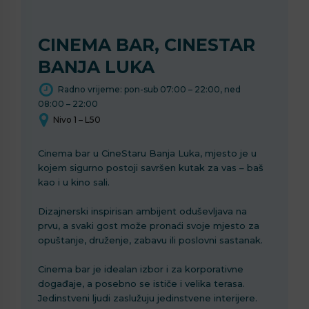
CINEMA BAR, CINESTAR
BANJA LUKA
Radno vrijeme: pon-sub 07:00 – 22:00, ned
08:00 – 22:00
Nivo 1 – L50
Cinema bar u CineStaru Banja Luka, mjesto je u
kojem sigurno postoji savršen kutak za vas – baš
kao i u kino sali.
Dizajnerski inspirisan ambijent oduševljava na
prvu, a svaki gost može pronaći svoje mjesto za
opuštanje, druženje, zabavu ili poslovni sastanak.
Cinema bar je idealan izbor i za korporativne
događaje, a posebno se ističe i velika terasa.
Jedinstveni ljudi zaslužuju jedinstvene interijere.