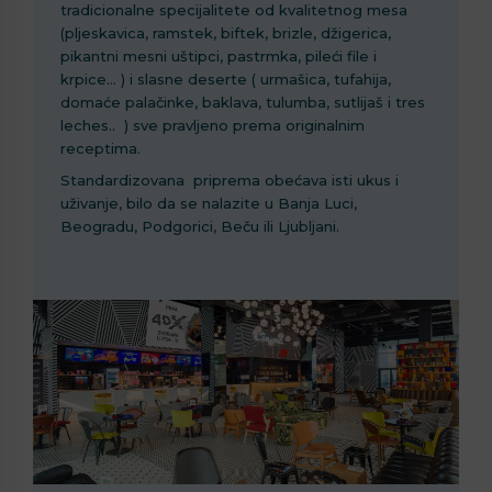
tradicionalne specijalitete od kvalitetnog mesa
(pljeskavica, ramstek, biftek, brizle, džigerica,
pikantni mesni uštipci, pastrmka, pileći file i
krpice… ) i slasne deserte ( urmašica, tufahija,
domaće palačinke, baklava, tulumba, sutlijaš i tres
leches.. ) sve pravljeno prema originalnim
receptima.
Standardizovana priprema obećava isti ukus i
uživanje, bilo da se nalazite u Banja Luci,
Beogradu, Podgorici, Beču ili Ljubljani.