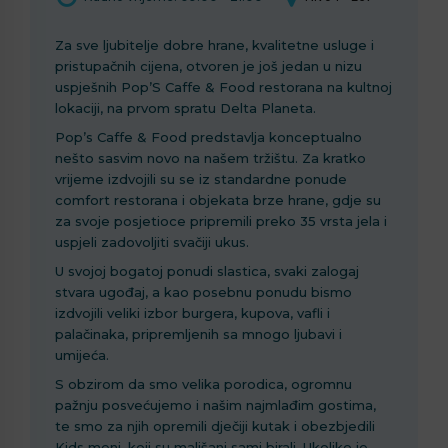
Za sve ljubitelje dobre hrane, kvalitetne usluge i
pristupačnih cijena, otvoren je još jedan u nizu
uspješnih Pop’S Caffe & Food restorana na kultnoj
lokaciji, na prvom spratu Delta Planeta.
Pop’s Caffe & Food predstavlja konceptualno
nešto sasvim novo na našem tržištu. Za kratko
vrijeme izdvojili su se iz standardne ponude
comfort restorana i objekata brze hrane, gdje su
za svoje posjetioce pripremili preko 35 vrsta jela i
uspjeli zadovoljiti svačiji ukus.
U svojoj bogatoj ponudi slastica, svaki zalogaj
stvara ugođaj, a kao posebnu ponudu bismo
izdvojili veliki izbor burgera, kupova, vafli i
palačinaka, pripremljenih sa mnogo ljubavi i
umijeća.
S obzirom da smo velika porodica, ogromnu
pažnju posvećujemo i našim najmlađim gostima,
te smo za njih opremili dječiji kutak i obezbjedili
Kids meni, koji su mališani sami birali. Ukoliko je