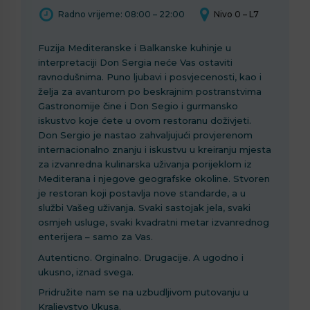
Radno vrijeme: 08:00 – 22:00
Nivo 0 – L7
Fuzija Mediteranske i Balkanske kuhinje u
interpretaciji Don Sergia neće Vas ostaviti
ravnodušnima. Puno ljubavi i posvjecenosti, kao i
želja za avanturom po beskrajnim postranstvima
Gastronomije čine i Don Segio i gurmansko
iskustvo koje ćete u ovom restoranu doživjeti.
Don Sergio je nastao zahvaljujući provjerenom
internacionalno znanju i iskustvu u kreiranju mjesta
za izvanredna kulinarska uživanja porijeklom iz
Mediterana i njegove geografske okoline. Stvoren
je restoran koji postavlja nove standarde, a u
službi Vašeg uživanja. Svaki sastojak jela, svaki
osmjeh usluge, svaki kvadratni metar izvanrednog
enterijera – samo za Vas.
Autenticno. Orginalno. Drugacije. A ugodno i
ukusno, iznad svega.
Pridružite nam se na uzbudljivom putovanju u
Kraljevstvo Ukusa.