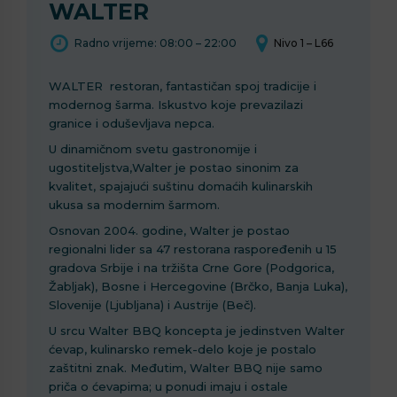
WALTER
Radno vrijeme: 08:00 – 22:00
Nivo 1 – L66
WALTER restoran, fantastičan spoj tradicije i
modernog šarma. Iskustvo koje prevazilazi
granice i oduševljava nepca.
U dinamičnom svetu gastronomije i
ugostiteljstva,Walter je postao sinonim za
kvalitet, spajajući suštinu domaćih kulinarskih
ukusa sa modernim šarmom.
Osnovan 2004. godine, Walter je postao
regionalni lider sa 47 restorana raspoređenih u 15
gradova Srbije i na tržišta Crne Gore (Podgorica,
Žabljak), Bosne i Hercegovine (Brčko, Banja Luka),
Slovenije (Ljubljana) i Austrije (Beč).
U srcu Walter BBQ koncepta je jedinstven Walter
ćevap, kulinarsko remek-delo koje je postalo
zaštitni znak. Međutim, Walter BBQ nije samo
priča o ćevapima; u ponudi imaju i ostale