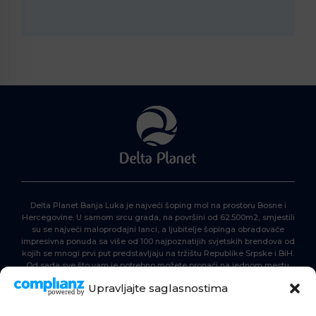
Delta Planet Banja Luka je najveći šoping mol na prostoru Bosne i
Hercegovine. U samom srcu grada, na površini od 62.500m2, smjestili
su se najveći maloprodajni lanci, a ljubitelje šopinga obradovaće
impresivna ponuda sa više od 100 najpoznatijih svjetskih brendova od
kojih se mnogi prvi put predstavljaju na tržištu Republike Srpske i BiH.
Od sada sve što vam je potrebno možete pronaći na jednom mestu.
Delta Planet – nova nezaobilazna šoping destinacija!
Upravljajte saglasnostima