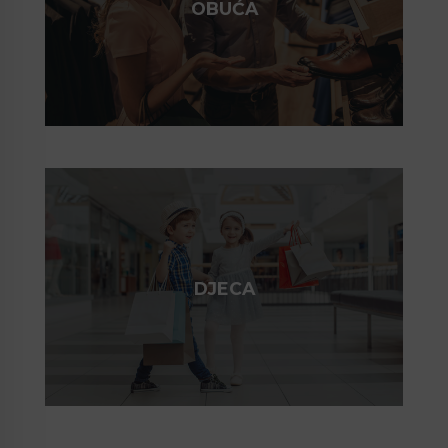
OBUĆA
DJECA