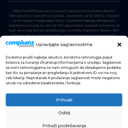
Delta Planet Banja Luka je najveći šoping mol na prostoru Bosne i
Hercegovine. U samom srcu grada, na površini od 62.500m2, smjestili
su se najveći maloprodajni lanci, a ljubitelje šopinga obradovaće
impresivna ponuda sa više od 100 najpoznatijih svjetskih brendova od
kojih se mnogi prvi put predstavljaju na tržištu Republike Srpske i BiH.
Od sada sve što vam je potrebno možete pronaći na jednom mestu.
Delta Planet – nova nezaobilazna šoping destinacija!
Upravljajte saglasnostima
Da bismo pružili najbolje iskustvo, koristimo tehnologije poput
POČETNA
kolačića za čuvanje i/ili pristup informacijama o uređaju. Saglasnost
sa ovim tehnologijama će nam omogućiti da obrađujemo podatke
ŠOPING
kao što su ponašanje pri pregledanju ili jedinstveni ID-ovi na ovoj
veb lokaciji. Nepristanak ili povlačenje saglasnosti može negativno
AKTUELNOSTI
uticati na određene karakteristike i funkcije.
HRANA I PIĆE
Prihvati
ZABAVA
INFORMACIJE
Odbij
Prikaži podešavanja