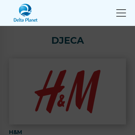
DJECA
H&M