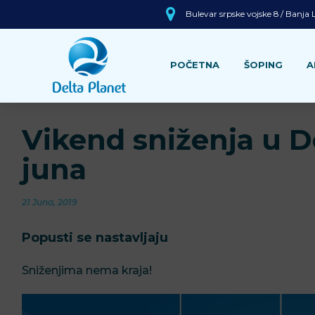
Bulevar srpske vojske 8 / Banja
POČETNA
ŠOPING
A
Vikend sniženja u De
juna
21 Juna, 2019
Popusti se nastavljaju
Sniženjima nema kraja!