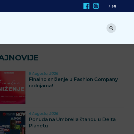
SR
AJNOVIJE
6 Augusta, 2026
Finalno sniženje u Fashion Company
radnjama!
4 Augusta, 2026
Ponuda na Umbrella štandu u Delta
Planetu