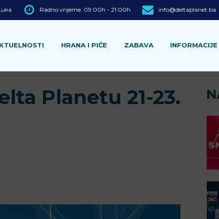
 Luka
Radno vrijeme: 09:00h - 21:00h
info@deltaplanet.ba
KTUELNOSTI
HRANA I PIĆE
ZABAVA
INFORMACIJE
lta Planetu 21-23.
N