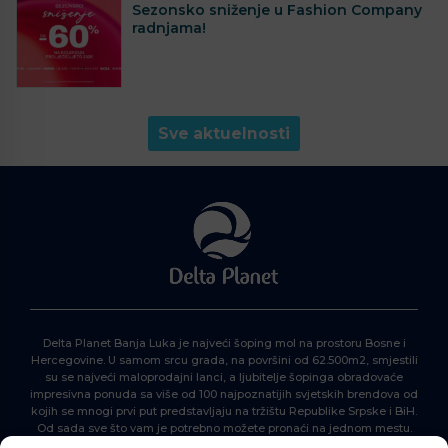
Sezonsko sniženje u Fashion Company
radnjama!
Sve aktuelnosti
Delta Planet Banja Luka je najveći šoping mol na prostoru Bosne i
Hercegovine. U samom srcu grada, na površini od 62.500m2, smjestili
su se najveći maloprodajni lanci, a ljubitelje šopinga obradovaće
impresivna ponuda sa više od 100 najpoznatijih svjetskih brendova od
kojih se mnogi prvi put predstavljaju na tržištu Republike Srpske i BiH.
Od sada sve što vam je potrebno možete pronaći na jednom mestu.
Delta Planet – nova nezaobilazna šoping destinacija!