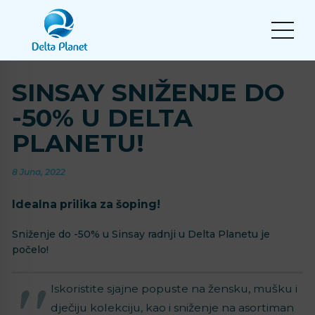
SINSAY SNIŽENJE DO
-50% U DELTA
PLANETU!
8 Juna, 2022
Idealna prilika za šoping!
Sniženje do -50% u Sinsay radnji u Delta Planetu je
počelo!
Iskoristite sjajne popuste na žensku, mušku i
dječiju kolekciju, kao i sniženje na asortiman