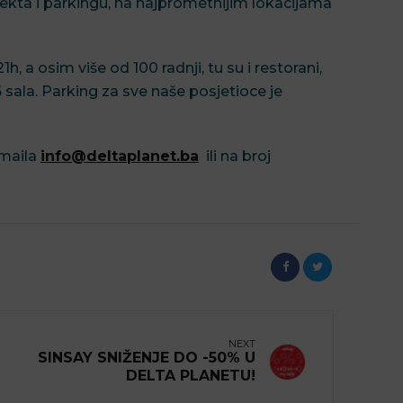
jekta i parkingu, na najprometnijim lokacijama
, a osim više od 100 radnji, tu su i restorani,
 6 sala. Parking za sve naše posjetioce je
 maila
info@deltaplanet.ba
ili na broj
NEXT
SINSAY SNIŽENJE DO -50% U
DELTA PLANETU!