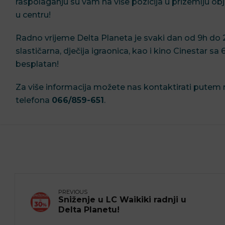
raspolaganju su vam na više pozicija u prizemlju ob
u centru!
Radno vrijeme Delta Planeta je svaki dan od 9h do 21h
slastičarna, dječija igraonica, kao i kino Cinestar sa
besplatan!
Za više informacija možete nas kontaktirati putem
telefona
066/859-651
.
PREVIOUS
Sniženje u LC Waikiki radnji u
Delta Planetu!