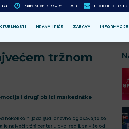
 Luka
Radno vrijeme: 09:00h - 21:00h
info@deltaplanet.ba
KTUELNOSTI
HRANA I PIĆE
ZABAVA
INFORMACIJE
najvećem tržnom
N
mocija i drugi oblici marketinške
od nekoliko hiljada ljudi dnevno oglašavajte se
je najveći tržni centar u ovoj regiji, sa više od