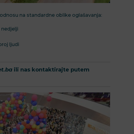
u odnosu na standardne oblike oglašavanja:
nedjelji
roj ljudi
et.ba
ili nas kontaktirajte putem