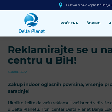
Bulevar srpske vojske 8 / Banja
POČETNA
ŠOPING
A
Reklamirajte se u 
centru u BiH!
6 Juna, 2022
Zakup indoor oglasnih površina, vršenje pro
saradnje!
Ukoliko želite da vašu reklamu i vaš brend vidi više 
u Delta Planetu. Tržni centar Delta Planet Banja Luka 