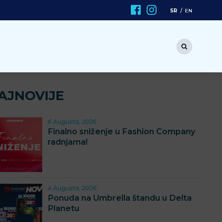
SR
EN
AJNOVIJE
6 Augusta, 2026
Finalno sniženje u Fashion Company
radnjama!
4 Augusta, 2026
Ponuda na Umbrella štandu u Delta
Planetu