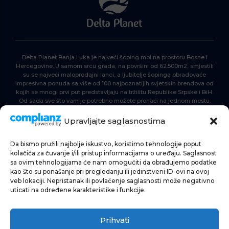
Delta Planet Banja Luka je najveći šoping mol na prostoru Bosne i
Hercegovine. U samom srcu grada, na površini od 62.500m2, smjestili
su se najveći maloprodajni lanci, a ljubitelje šopinga obradovaće
impresivna ponuda sa više od 100 najpoznatijih svjetskih brendova od
kojih se mnogi prvi put predstavljaju na tržištu Republike Srpske i BiH.
Od sada sve što vam je potrebno možete pronaći na jednom mestu.
Delta Planet – nova nezaobilazna šoping destinacija!
Upravljajte saglasnostima
Da bismo pružili najbolje iskustvo, koristimo tehnologije poput
POČETNA
kolačića za čuvanje i/ili pristup informacijama o uređaju. Saglasnost
sa ovim tehnologijama će nam omogućiti da obrađujemo podatke
ŠOPING
kao što su ponašanje pri pregledanju ili jedinstveni ID-ovi na ovoj
veb lokaciji. Nepristanak ili povlačenje saglasnosti može negativno
AKTUELNOSTI
uticati na određene karakteristike i funkcije.
HRANA I PIĆE
Prihvati
ZABAVA