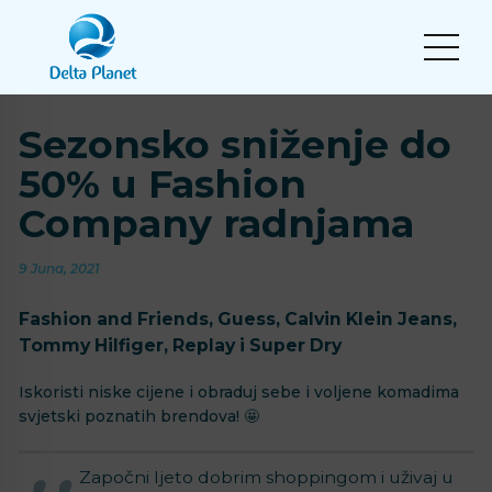
Sezonsko sniženje do
50% u Fashion
Company radnjama
9 Juna, 2021
Fashion and Friends, Guess, Calvin Klein Jeans,
Tommy Hilfiger, Replay i Super Dry
Iskoristi niske cijene i obraduj sebe i voljene komadima
svjetski poznatih brendova! 🤩
Započni ljeto dobrim shoppingom i uživaj u