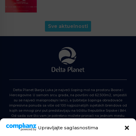
Sve aktuelnosti
Delta Planet Banja Luka je najveći šoping mol na prostoru Bosne i
Hercegovine. U samom srcu grada, na površini od 62.500m2, smjestili
su se najveći maloprodajni lanci, a ljubitelje šopinga obradovaće
impresivna ponuda sa više od 100 najpoznatijih svjetskih brendova od
kojih se mnogi prvi put predstavljaju na tržištu Republike Srpske i BiH.
Od sada sve što vam je potrebno možete pronaći na jednom mestu.
Delta Planet – nova nezaobilazna šoping destinacija!
Upravljajte saglasnostima