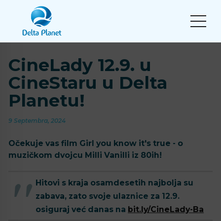
CineLady 12.9. u
CineStaru u Delta
Planetu!
9 Septembra, 2024
Očekuje vas film Girl you know it's true - o
muzičkom dvojcu Milli Vanilli iz 80ih!
Hitovi s kraja osamdesetih najbolja su
zabava, zato svoje ulaznice za 12.9.
osiguraj već danas na
bit.ly/CineLady-Ba