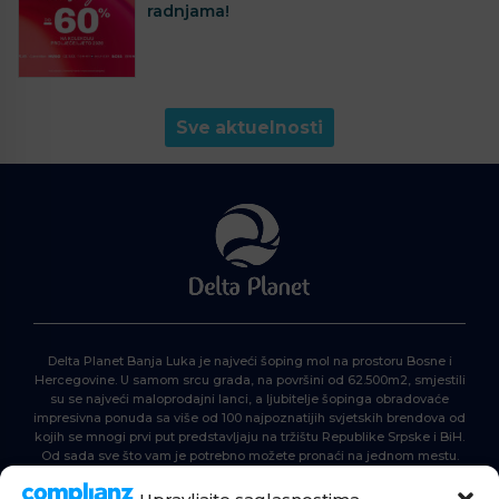
radnjama!
Sve aktuelnosti
Delta Planet Banja Luka je najveći šoping mol na prostoru Bosne i
Hercegovine. U samom srcu grada, na površini od 62.500m2, smjestili
su se najveći maloprodajni lanci, a ljubitelje šopinga obradovaće
impresivna ponuda sa više od 100 najpoznatijih svjetskih brendova od
kojih se mnogi prvi put predstavljaju na tržištu Republike Srpske i BiH.
Od sada sve što vam je potrebno možete pronaći na jednom mestu.
Delta Planet – nova nezaobilazna šoping destinacija!