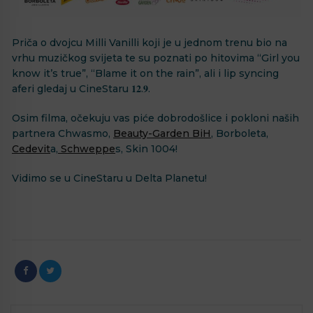
Priča o dvojcu Milli Vanilli koji je u jednom trenu bio na
vrhu muzičkog svijeta te su poznati po hitovima “Girl you
know it’s true”, “Blame it on the rain”, ali i lip syncing
aferi gledaj u CineStaru 𝟏𝟐.𝟗.
Osim filma, očekuju vas piće dobrodošlice i pokloni naših
partnera Chwasmo,
Beauty-Garden BiH
, Borboleta,
Cedevit
a,
Schweppe
s, Skin 1004!
Vidimo se u CineStaru u Delta Planetu!