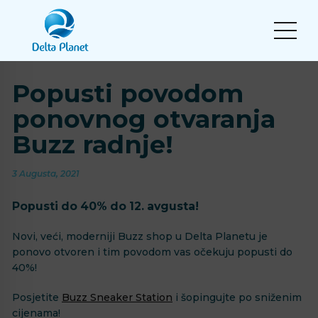
Popusti povodom
ponovnog otvaranja
Buzz radnje!
3 Augusta, 2021
Popusti do 40% do 12. avgusta!
Novi, veći, moderniji Buzz shop u Delta Planetu je
ponovo otvoren i tim povodom vas očekuju popusti do
40%!
Posjetite
Buzz Sneaker Station
i šopingujte po sniženim
cijenama!