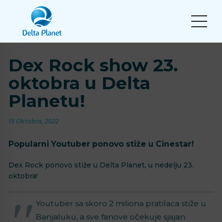
Dex Rock show 23.
oktobra u Delta
Planetu!
15 Oktobra, 2022
Popularni Youtuber ponovo stiže u Cinestar!
Dex Rock ponovo stiže u Delta Planet, u nedelju 23.
oktobra!
Youtuber sa skoro 2 miliona pratilaca stiže u
Banjaluku, a sve fanove očekuje sjajan