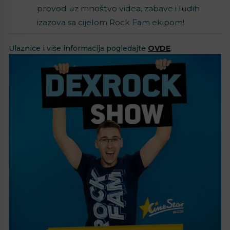
provod uz mnoštvo videa, zabave i ludih
izazova sa cijelom Rock Fam ekipom!
Ulaznice i više informacija pogledajte
OVDE
.