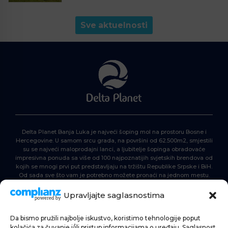
Sve aktuelnosti
Delta Planet Banja Luka je najveći šoping mol na prostoru Bosne i
Hercegovine. U samom srcu grada, na površini od 62.500m2, smjestili
su se najveći maloprodajni lanci, a ljubitelje šopinga obradovaće
impresivna ponuda sa više od 100 najpoznatijih svjetskih brendova od
kojih se mnogi prvi put predstavljaju na tržištu Republike Srpske i BiH.
Od sada sve što vam je potrebno možete pronaći na jednom mestu.
Delta Planet – nova nezaobilazna šoping destinacija!
Upravljajte saglasnostima
Da bismo pružili najbolje iskustvo, koristimo tehnologije poput
POČETNA
kolačića za čuvanje i/ili pristup informacijama o uređaju. Saglasnost