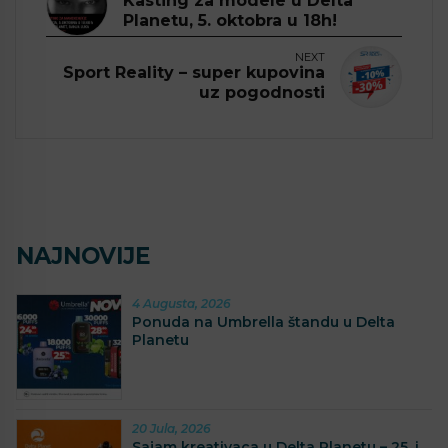
Kasting za modele u Delta
Planetu, 5. oktobra u 18h!
NEXT
Sport Reality – super kupovina
uz pogodnosti
NAJNOVIJE
4 Augusta, 2026
Ponuda na Umbrella štandu u Delta
Planetu
20 Jula, 2026
Sajam kreativaca u Delta Planetu – 25. i