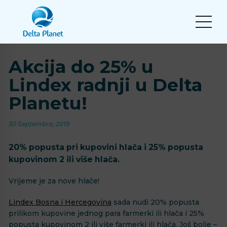
Akcija do 25% u
Lindex radnji u Delta
Planetu!
30 Septembra, 2019
20% popusta pri kupovini hlača i 25% popusta
kupovinom 2 ili više hlača.
Vrijeme je za nove hlače!
Lindex Bosna i Hercegovina
sada nudi 20% popusta
prilikom kupovine jednog para farmerki ili hlača i 25%
popusta kupovinom 2 ili više farmerki ili hlača. Još bolje –