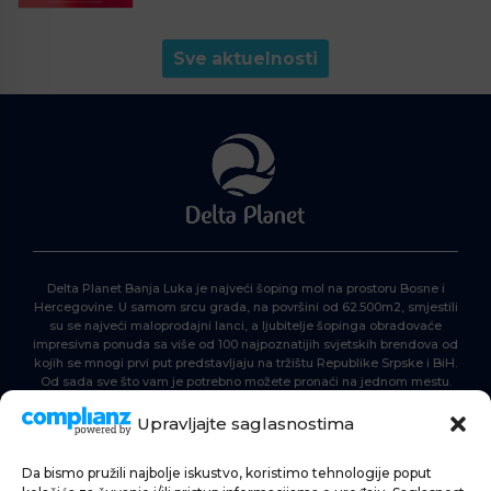
Sve aktuelnosti
Delta Planet Banja Luka je najveći šoping mol na prostoru Bosne i
Hercegovine. U samom srcu grada, na površini od 62.500m2, smjestili
su se najveći maloprodajni lanci, a ljubitelje šopinga obradovaće
impresivna ponuda sa više od 100 najpoznatijih svjetskih brendova od
kojih se mnogi prvi put predstavljaju na tržištu Republike Srpske i BiH.
Od sada sve što vam je potrebno možete pronaći na jednom mestu.
Delta Planet – nova nezaobilazna šoping destinacija!
Upravljajte saglasnostima
Da bismo pružili najbolje iskustvo, koristimo tehnologije poput
POČETNA