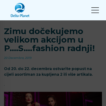
Zimu dočekujemo
velikom akcijom u
P….S….fashion radnji!
20 Decembra, 2019
Od 20. do 22. decembra ostvarite popust na
cijeli asortiman za kupljena 2 ili više artikala.
.