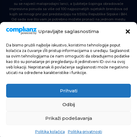
su se najveći maloprodajni lanci, a ljubitelje šopinga obradovaće
impresivna ponuda sa više od 100 najpoznatijih svjetskih brendova od
kojih se mnogi prvi put predstavljaju na tržištu Republike Srpske i BiH.
Od sada sve što vam je potrebno možete pronaći na jednom mestu.
Delta Planet – nova nezaobilazna šoping destinacija!
Upravljajte saglasnostima
Da bismo pružili najbolje iskustvo, koristimo tehnologije poput
POČETNA
kolačića za čuvanje i/ili pristup informacijama o uređaju. Saglasnost
sa ovim tehnologijama će nam omogućiti da obrađujemo podatke
ŠOPING
kao što su ponašanje pri pregledanju ili jedinstveni ID-ovi na ovoj
veb lokaciji. Nepristanak ili povlačenje saglasnosti može negativno
AKTUELNOSTI
uticati na određene karakteristike i funkcije.
HRANA I PIĆE
Prihvati
ZABAVA
INFORMACIJE
Odbij
Prikaži podešavanja
Politika kolačića
Politika privatnosti