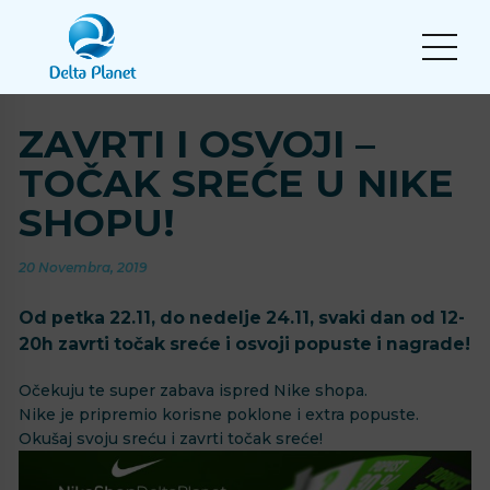
ZAVRTI I OSVOJI –
TOČAK SREĆE U NIKE
SHOPU!
20 Novembra, 2019
Od petka 22.11, do nedelje 24.11, svaki dan od 12-
20h zavrti točak sreće i osvoji popuste i nagrade!
Očekuju te super zabava ispred Nike shopa.
Nike je pripremio korisne poklone i extra popuste.
Okušaj svoju sreću i zavrti točak sreće!