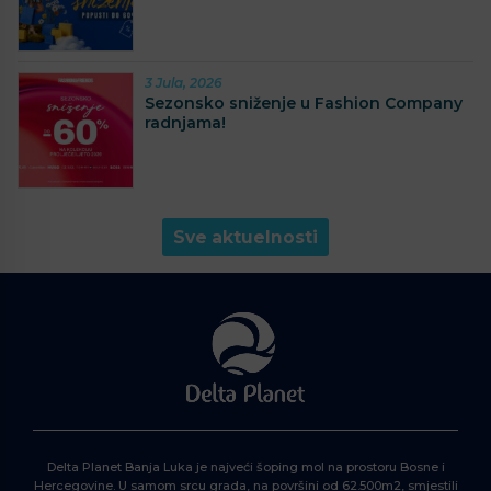
3 Jula, 2026
Sezonsko sniženje u Fashion Company
radnjama!
Sve aktuelnosti
Delta Planet Banja Luka je najveći šoping mol na prostoru Bosne i
Hercegovine. U samom srcu grada, na površini od 62.500m2, smjestili