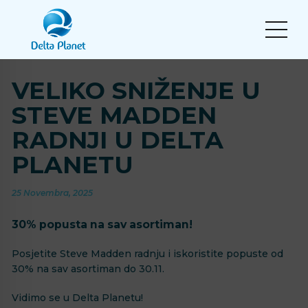
VELIKO SNIŽENJE U
STEVE MADDEN
RADNJI U DELTA
PLANETU
25 Novembra, 2025
30% popusta na sav asortiman!
Posjetite Steve Madden radnju i iskoristite popuste od
30% na sav asortiman do 30.11.
Vidimo se u Delta Planetu!