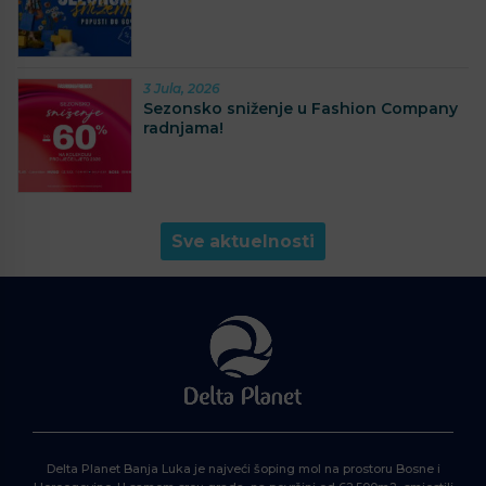
3 Jula, 2026
Sezonsko sniženje u Fashion Company
radnjama!
Sve aktuelnosti
Delta Planet Banja Luka je najveći šoping mol na prostoru Bosne i