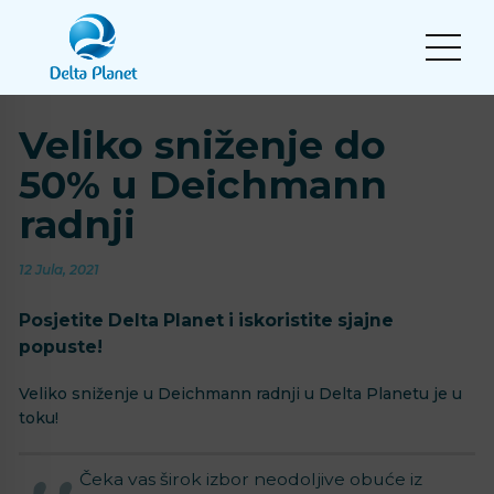
Veliko sniženje do
50% u Deichmann
radnji
12 Jula, 2021
Posjetite Delta Planet i iskoristite sjajne
popuste!
Veliko sniženje u Deichmann radnji u Delta Planetu je u
toku!
Čeka vas širok izbor neodoljive obuće iz