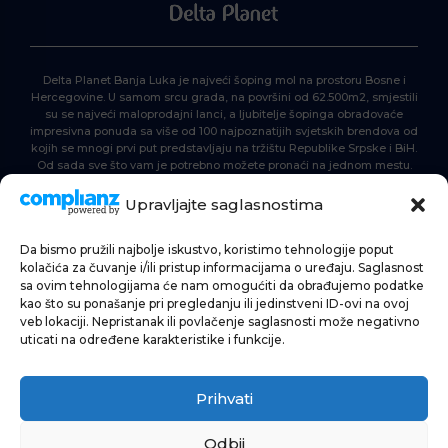
Delta Planet Banja Luka je najveći šoping mol na prostoru Bosne i
Hercegovine. U samom srcu grada, na površini od 62.500m2, smjestili
su se najveći maloprodajni lanci, a ljubitelje šopinga obradovaće
impresivna ponuda sa više od 100 najpoznatijih svjetskih brendova od
kojih se mnogi prvi put predstavljaju na tržištu Republike Srpske i BiH.
Od sada sve što vam je potrebno možete pronaći na jednom mestu.
Delta Planet – nova nezaobilazna šoping destinacija!
Upravljajte saglasnostima
Da bismo pružili najbolje iskustvo, koristimo tehnologije poput
POČETNA
kolačića za čuvanje i/ili pristup informacijama o uređaju. Saglasnost
sa ovim tehnologijama će nam omogućiti da obrađujemo podatke
ŠOPING
kao što su ponašanje pri pregledanju ili jedinstveni ID-ovi na ovoj
veb lokaciji. Nepristanak ili povlačenje saglasnosti može negativno
AKTUELNOSTI
uticati na određene karakteristike i funkcije.
HRANA I PIĆE
Prihvati
ZABAVA
INFORMACIJE
Odbij