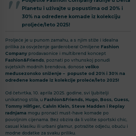
Posjetite Fashion Company radnje u Delta
Planetu i uživajte u popustima od 20% i
30% na određene komade iz kolekciju
proljeće/leto 2025!
Proljeće je u punom zamahu, a s njim stiže i idealna
prilika za osvježenje garderobera! Omiljene
Fashion
Company
prodavaonice i multibrend koncept
Fashion&Friends
, poznati po vrhunskoj ponudi
svjetskih modnih brendova, donose
veliko
međusezonsko sniženje – popuste od 20% i 30% na
određene komade iz kolekcije proleće/leto 2025!
Od četvrtka, 10. aprila 2025. godine, svi ljubitelji
unikatnog stila, u
Fashion&Friends, Hugo, Boss, Guess,
Tommy Hilfiger, Calvin Klein, Steve Madden i Replay
radnjama
mogu pronaći must-have komade po
povoljnim cijenama. Bez obzira da li volite sportski chic,
casual klasiku ili urbani glamur, potražite odjeću, obuću i
modne dodatke za svaku priliku.