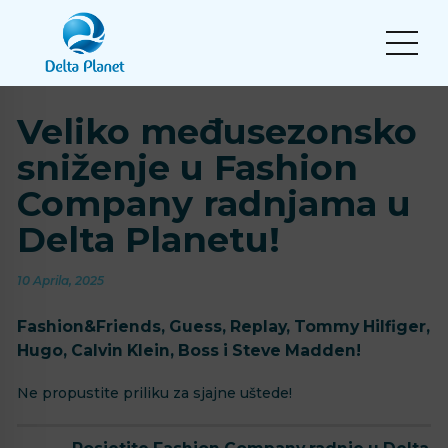
Veliko međusezonsko
sniženje u Fashion
Company radnjama u
Delta Planetu!
10 Aprila, 2025
Fashion&Friends, Guess, Replay, Tommy Hilfiger,
Hugo, Calvin Klein, Boss i Steve Madden!
Ne propustite priliku za sjajne uštede!