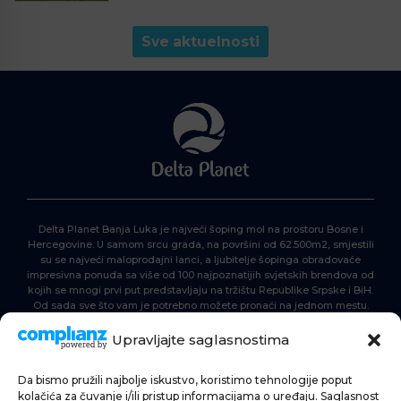
Sve aktuelnosti
Delta Planet Banja Luka je najveći šoping mol na prostoru Bosne i
Hercegovine. U samom srcu grada, na površini od 62.500m2, smjestili
su se najveći maloprodajni lanci, a ljubitelje šopinga obradovaće
impresivna ponuda sa više od 100 najpoznatijih svjetskih brendova od
kojih se mnogi prvi put predstavljaju na tržištu Republike Srpske i BiH.
Od sada sve što vam je potrebno možete pronaći na jednom mestu.
Delta Planet – nova nezaobilazna šoping destinacija!
Upravljajte saglasnostima
Da bismo pružili najbolje iskustvo, koristimo tehnologije poput
POČETNA
kolačića za čuvanje i/ili pristup informacijama o uređaju. Saglasnost