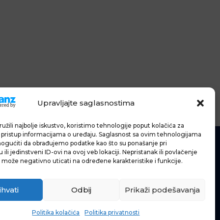
Upravljajte saglasnostima
užili najbolje iskustvo, koristimo tehnologije poput kolačića za
li pristup informacijama o uređaju. Saglasnost sa ovim tehnologijama
gućiti da obrađujemo podatke kao što su ponašanje pri
ili jedinstveni ID-ovi na ovoj veb lokaciji. Nepristanak ili povlačenje
 može negativno uticati na određene karakteristike i funkcije.
IĆE
IJE
ihvati
Odbij
Prikaži podešavanja
Politika kolačića
Politika privatnosti