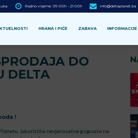
 Luka
Radno vrijeme: 09:00h - 21:00h
info@deltaplanet.ba
KTUELNOSTI
HRANA I PIĆE
ZABAVA
INFORMACIJE
ASPRODAJA DO
N
U DELTA
voda !
Planetu. Iskoristite nevjerovatne popuste na