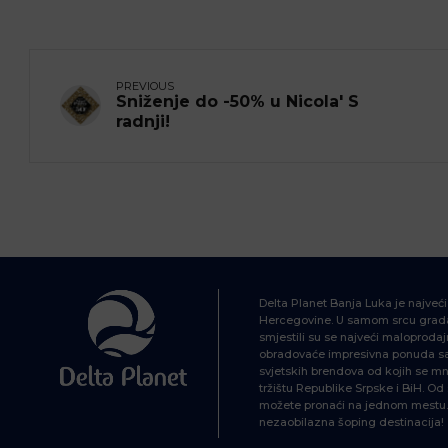
PREVIOUS
Sniženje do -50% u Nicola' S
radnji!
Delta Planet Banja Luka je najveć
Hercegovine. U samom srcu grada
smjestili su se najveći maloprodajn
obradovaće impresivna ponuda sa 
svjetskih brendova od kojih se mn
tržištu Republike Srpske i BiH. O
možete pronaći na jednom mestu. 
nezaobilazna šoping destinacija!