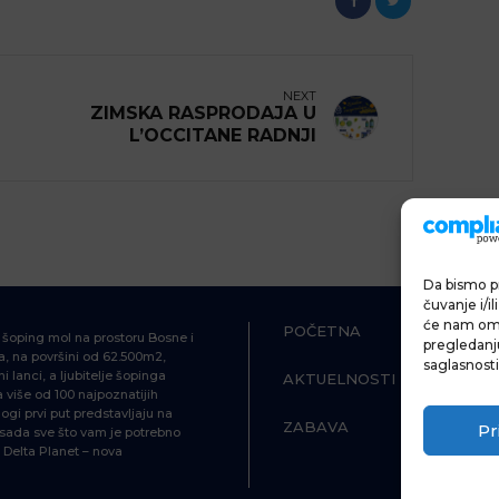
NEXT
ZIMSKA RASPRODAJA U
L’OCCITANE RADNJI
Da bismo pr
čuvanje i/i
će nam omo
POČETNA
ŠOPING
i šoping mol na prostoru Bosne i
pregledanju 
, na površini od 62.500m2,
saglasnosti
i lanci, a ljubitelje šopinga
AKTUELNOSTI
HRANA I P
više od 100 najpoznatijih
ogi prvi put predstavljaju na
ZABAVA
INFORMAC
Pr
d sada sve što vam je potrebno
Delta Planet – nova