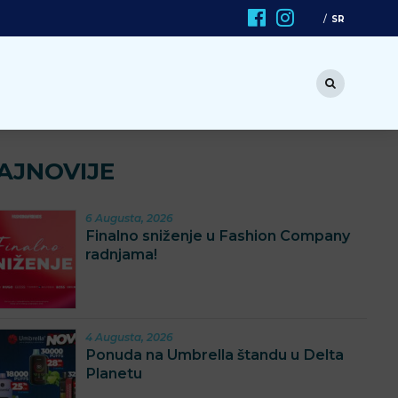
SR
AJNOVIJE
6 Augusta, 2026
Finalno sniženje u Fashion Company
radnjama!
4 Augusta, 2026
Ponuda na Umbrella štandu u Delta
Planetu