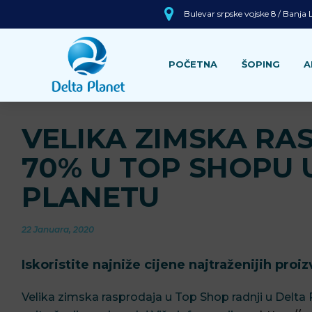
Bulevar srpske vojske 8 / Banja
POČETNA
ŠOPING
A
VELIKA ZIMSKA R
70% U TOP SHOPU 
PLANETU
22 Januara, 2020
Iskoristite najniže cijene najtraženijih proiz
Velika zimska rasprodaja u Top Shop radnji u Delta 