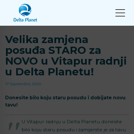
Velika zamjena
posuđa STARO za
NOVO u Vitapur radnji
u Delta Planetu!
17 Septembra, 2020
Donesite bilo koju staru posudu i dobijate novu
tavu!
U Vitapur radnju u Delta Planetu donesite
bilo koju staru posudu i zamijenite je za tavu