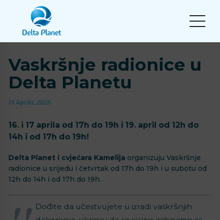
Vaskršnje radionice u
Delta Planetu
15 Aprila, 2025
16. i 17 aprila od 17h do 19h i 19. april od 12h do
14h i od 17h do 19h!
Delta Planet i cvjećara Kamelija
organizuju Vaskršnje
radionice u srijedu i četvrtak od 17h do 19h i u subotu od
12h do 14h i od 17h do 19h.
Dođite da učestvujete u izradi vaskršnjih
dekoracija, ukrasa i da se sjajno zabavimo sa