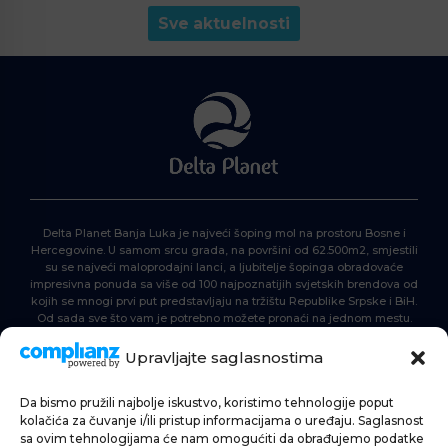
Sve aktuelnosti
Delta Planet Banja Luka je najveći šoping mol na prostoru Bosne i
Hercegovine. U samom srcu grada, na površini od 62.500m2, smjestili
su se najveći maloprodajni lanci, a ljubitelje šopinga obradovaće
impresivna ponuda sa više od 100 najpoznatijih svjetskih brendova od
kojih se mnogi prvi put predstavljaju na tržištu Republike Srpske i BiH.
Od sada sve što vam je potrebno možete pronaći na jednom mestu.
Delta Planet – nova nezaobilazna šoping destinacija!
Upravljajte saglasnostima
Da bismo pružili najbolje iskustvo, koristimo tehnologije poput
POČETNA
kolačića za čuvanje i/ili pristup informacijama o uređaju. Saglasnost
sa ovim tehnologijama će nam omogućiti da obrađujemo podatke