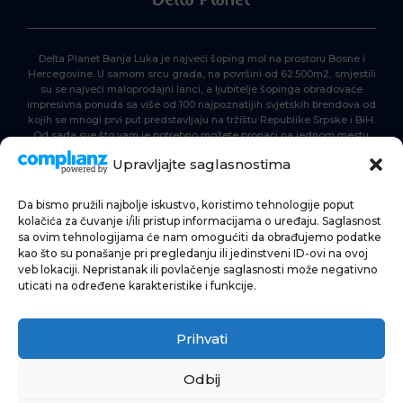
Delta Planet Banja Luka je najveći šoping mol na prostoru Bosne i
Hercegovine. U samom srcu grada, na površini od 62.500m2, smjestili
su se najveći maloprodajni lanci, a ljubitelje šopinga obradovaće
impresivna ponuda sa više od 100 najpoznatijih svjetskih brendova od
kojih se mnogi prvi put predstavljaju na tržištu Republike Srpske i BiH.
Od sada sve što vam je potrebno možete pronaći na jednom mestu.
Delta Planet – nova nezaobilazna šoping destinacija!
Upravljajte saglasnostima
Da bismo pružili najbolje iskustvo, koristimo tehnologije poput
POČETNA
kolačića za čuvanje i/ili pristup informacijama o uređaju. Saglasnost
sa ovim tehnologijama će nam omogućiti da obrađujemo podatke
ŠOPING
kao što su ponašanje pri pregledanju ili jedinstveni ID-ovi na ovoj
veb lokaciji. Nepristanak ili povlačenje saglasnosti može negativno
AKTUELNOSTI
uticati na određene karakteristike i funkcije.
HRANA I PIĆE
Prihvati
ZABAVA
INFORMACIJE
Odbij