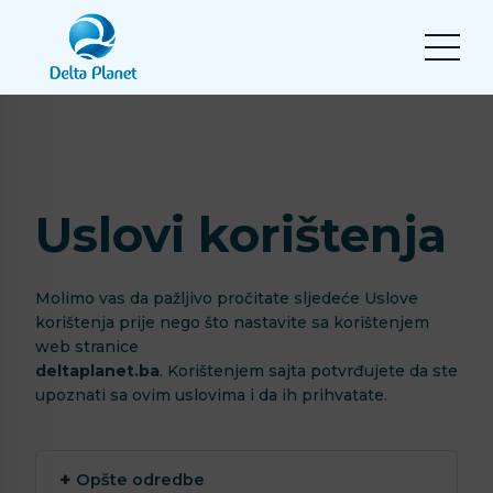
Uslovi korištenja
Molimo vas da pažljivo pročitate sljedeće Uslove
korištenja prije nego što nastavite sa korištenjem
web stranice
deltaplanet.ba
. Korištenjem sajta potvrđujete da ste
upoznati sa ovim uslovima i da ih prihvatate.
Opšte odredbe