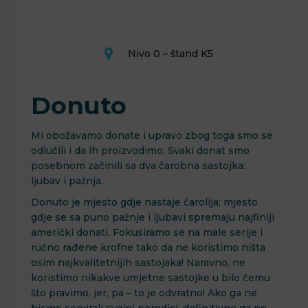
Nivo 0 – štand K5
Donuto
Mi obožavamo donate i upravo zbog toga smo se
odlučili i da ih proizvodimo. Svaki donat smo
posebnom začinili sa dva čarobna sastojka:
ljubav i pažnja.
Donuto je mjesto gdje nastaje čarolija; mjesto
gdje se sa puno pažnje i ljubavi spremaju najfiniji
američki donati. Fokusiramo se na male serije i
ručno rađene krofne tako da ne koristimo ništa
osim najkvalitetnijih sastojaka! Naravno, ne
koristimo nikakve umjetne sastojke u bilo čemu
što pravimo, jer, pa – to je odvratno! Ako ga ne