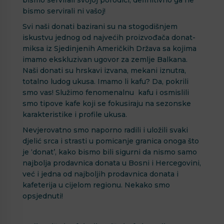
bismo servirali svojoj porodici, definitivno ga ne
bismo servirali ni vašoj!
Svi naši donati bazirani su na stogodišnjem
iskustvu jednog od najvećih proizvođača donat-
miksa iz Sjedinjenih Američkih Država sa kojima
imamo ekskluzivan ugovor za zemlje Balkana.
Naši donati su hrskavi izvana, mekani iznutra,
totalno ludog ukusa. Imamo li kafu? Da, pokrili
smo vas! Služimo fenomenalnu kafu i osmislili
smo tipove kafe koji se fokusiraju na sezonske
karakteristike i profile ukusa.
Nevjerovatno smo naporno radili i uložili svaki
djelić srca i strasti u pomicanje granica onoga što
je ‘donat’, kako bismo bili sigurni da nismo samo
najbolja prodavnica donata u Bosni i Hercegovini,
već i jedna od najboljih prodavnica donata i
kafeterija u cijelom regionu. Nekako smo
opsjednuti!