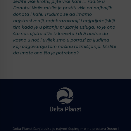
Jedite više krofni, pijte više kafe i… radite u
Donutu
! Naša misija je pružiti više od
najboljih
donata
i kafe. Trudimo se da imamo
najstrastveniji, najobrazovaniji i najprijateljskiji
tim kada je u pitanju pružanje usluga
.
To je ono
što nas ujutro diže iz kreveta i drži budne do
kasno u noć
i uvijek smo u potrazi za ljudima
koji odgovaraju tom načinu razmišljanja. Mislite
da imate ono što je potrebno?
Delta Planet Banja Luka je najveći šoping mol na prostoru Bosne i