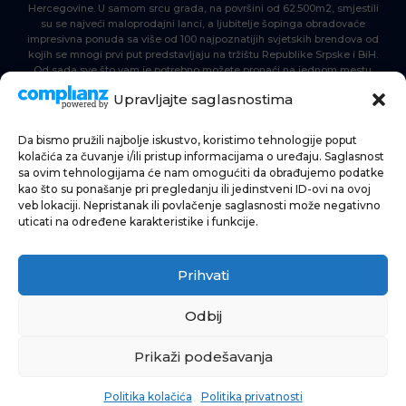
Hercegovine. U samom srcu grada, na površini od 62.500m2, smjestili
su se najveći maloprodajni lanci, a ljubitelje šopinga obradovaće
impresivna ponuda sa više od 100 najpoznatijih svjetskih brendova od
kojih se mnogi prvi put predstavljaju na tržištu Republike Srpske i BiH.
Od sada sve što vam je potrebno možete pronaći na jednom mestu.
Delta Planet – nova nezaobilazna šoping destinacija!
Upravljajte saglasnostima
Da bismo pružili najbolje iskustvo, koristimo tehnologije poput
POČETNA
kolačića za čuvanje i/ili pristup informacijama o uređaju. Saglasnost
sa ovim tehnologijama će nam omogućiti da obrađujemo podatke
ŠOPING
kao što su ponašanje pri pregledanju ili jedinstveni ID-ovi na ovoj
veb lokaciji. Nepristanak ili povlačenje saglasnosti može negativno
AKTUELNOSTI
uticati na određene karakteristike i funkcije.
HRANA I PIĆE
Prihvati
ZABAVA
INFORMACIJE
Odbij
Prikaži podešavanja
Politika kolačića
Politika privatnosti