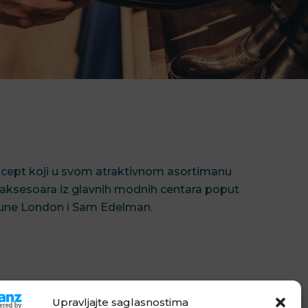
ncept koji u svom atraktivnom asortimanu
i aksesoara iz glavnih modnih centara poput
Dune London i Sam Edelman.
Upravljajte saglasnostima