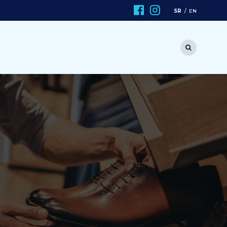
SR
EN