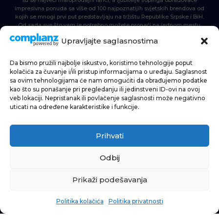
impresivna ponuda sa više od 100 najpoznatijih svjetskih brendova od
kojih se mnogi prvi put predstavljaju na tržištu Republike Srpske i BiH.
Od sada sve što vam je potrebno možete pronaći na jednom mestu.
Delta Planet – nova nezaobilazna šoping destinacija!
Upravljajte saglasnostima
Da bismo pružili najbolje iskustvo, koristimo tehnologije poput
POČETNA
kolačića za čuvanje i/ili pristup informacijama o uređaju. Saglasnost
sa ovim tehnologijama će nam omogućiti da obrađujemo podatke
ŠOPING
kao što su ponašanje pri pregledanju ili jedinstveni ID-ovi na ovoj
veb lokaciji. Nepristanak ili povlačenje saglasnosti može negativno
AKTUELNOSTI
uticati na određene karakteristike i funkcije.
HRANA I PIĆE
Prihvati
ZABAVA
INFORMACIJE
Odbij
Prikaži podešavanja
Politika kolačića
Politika privatnosti