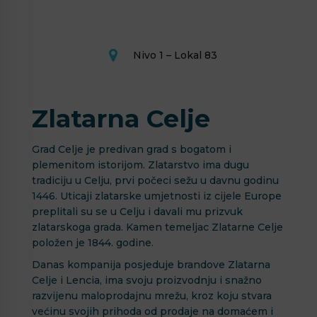
Nivo 1 – Lokal 83
Zlatarna Celje
Grad Celje je predivan grad s bogatom i
plemenitom istorijom. Zlatarstvo ima dugu
tradiciju u Celju, prvi počeci sežu u davnu godinu
1446. Uticaji zlatarske umjetnosti iz cijele Europe
preplitali su se u Celju i davali mu prizvuk
zlatarskoga grada. Kamen temeljac Zlatarne Celje
položen je 1844. godine.
Danas kompanija posjeduje brandove Zlatarna
Celje i Lencia, ima svoju proizvodnju i snažno
razvijenu maloprodajnu mrežu, kroz koju stvara
većinu svojih prihoda od prodaje na domaćem i