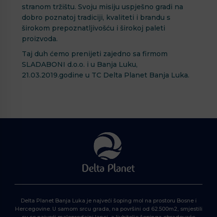
stranom tržištu. Svoju misiju uspješno gradi na
dobro poznatoj tradiciji, kvaliteti i brandu s
širokom prepoznatljivošću i širokoj paleti
proizvoda.
Taj duh ćemo prenijeti zajedno sa firmom
SLADABONI d.o.o. i u Banja Luku,
21.03.2019.godine u TC Delta Planet Banja Luka.
Delta Planet Banja Luka je najveći šoping mol na prostoru Bosne i
Hercegovine. U samom srcu grada, na površini od 62.500m2, smjestili
su se najveći maloprodajni lanci, a ljubitelje šopinga obradovaće