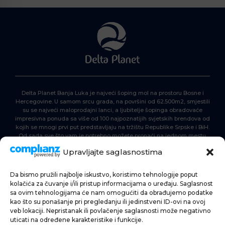
Delta Planet Banja Luka je najveći šoping mol na prostoru Bosne i
Hercegovine. U samom srcu grada, na površini od 62.500m2, smjestili
su se najveći maloprodajni lanci, a ljubitelje šopinga obradovaće
impresivna ponuda sa više od 100 najpoznatijih svjetskih brendova od
kojih se mnogi prvi put predstavljaju na tržištu Republike Srpske i BiH.
Od sada sve što vam je potrebno možete pronaći na jednom mestu.
Delta Planet – nova nezaobilazna šoping destinacija!
Upravljajte saglasnostima
Da bismo pružili najbolje iskustvo, koristimo tehnologije poput
POČETNA
kolačića za čuvanje i/ili pristup informacijama o uređaju. Saglasnost
sa ovim tehnologijama će nam omogućiti da obrađujemo podatke
ŠOPING
kao što su ponašanje pri pregledanju ili jedinstveni ID-ovi na ovoj
veb lokaciji. Nepristanak ili povlačenje saglasnosti može negativno
AKTUELNOSTI
uticati na određene karakteristike i funkcije.