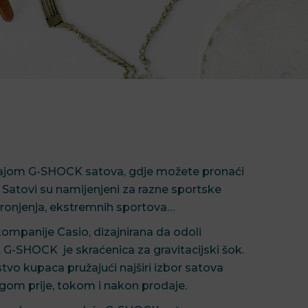
dajom G-SHOCK satova, gdje možete pronaći
 Satovi su namijenjeni za razne sportske
, ronjenja, ekstremnih sportova…
ompanije Casio, dizajnirana da odoli
G-SHOCK je skraćenica za gravitacijski šok.
o kupaca pružajući najširi izbor satova
om prije, tokom i nakon prodaje.