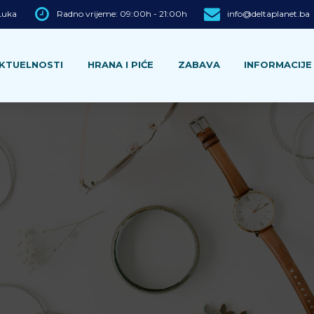
 Luka
Radno vrijeme: 09:00h - 21:00h
info@deltaplanet.ba
KTUELNOSTI
HRANA I PIĆE
ZABAVA
INFORMACIJE