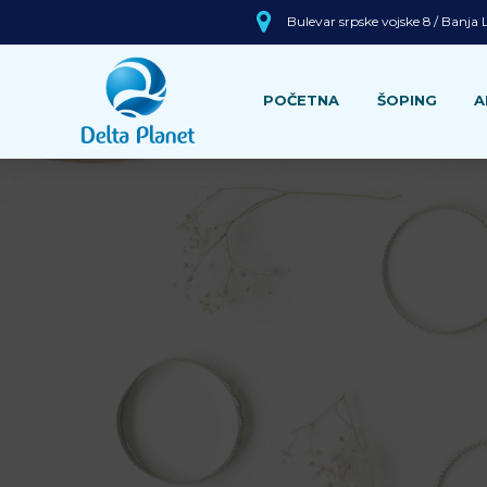
Bulevar srpske vojske 8 / Banja
POČETNA
ŠOPING
A