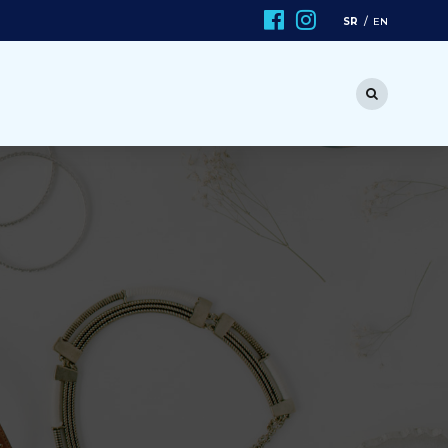
SR
EN