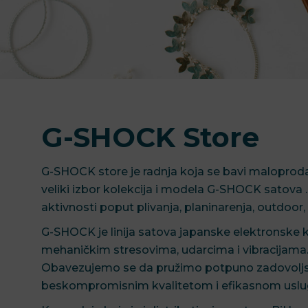
G-SHOCK Store
G-SHOCK store je radnja koja se bavi malopro
veliki izbor kolekcija i modela G-SHOCK satova .
aktivnosti poput plivanja, planinarenja, outdoor
G-SHOCK je linija satova japanske elektronske k
mehaničkim stresovima, udarcima i vibracijama. 
Obavezujemo se da pružimo potpuno zadovoljstv
beskompromisnim kvalitetom i efikasnom uslug