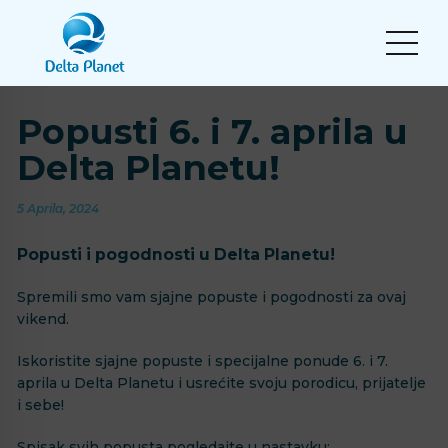
Popusti 6. i 7. aprila u
Delta Planetu!
5 Aprila, 2024
Popusti i pogodnosti u Delta Planetu!
Spremili smo vam sjajne popuste i pogodnosti za ovaj
vikend.
Iskoristite sjajne popuste i specijalne ponude 6. i 7.
aprila u Delta Planetu i usrećite svoju porodicu, prijatelje
i sebe!
Spisak svih popusta pogledajte u nastavku: