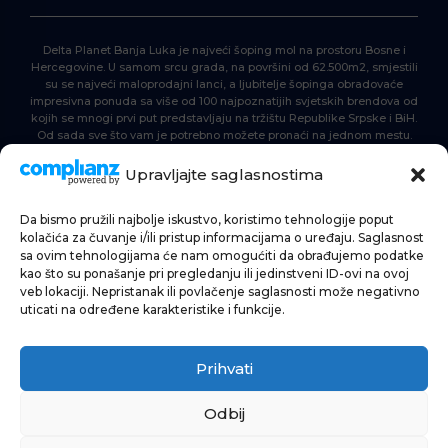
Delta Planet Banja Luka je najveći šoping mol na prostoru Bosne i
Hercegovine. U samom srcu grada, na površini od 62.500m2, smjestili
su se najveći maloprodajni lanci, a ljubitelje šopinga obradovaće
impresivna ponuda sa više od 100 najpoznatijih svjetskih brendova od
kojih se mnogi prvi put predstavljaju na tržištu Republike Srpske i BiH.
Od sada sve što vam je potrebno možete pronaći na jednom mestu.
Delta Planet – nova nezaobilazna šoping destinacija!
Upravljajte saglasnostima
Da bismo pružili najbolje iskustvo, koristimo tehnologije poput
POČETNA
kolačića za čuvanje i/ili pristup informacijama o uređaju. Saglasnost
sa ovim tehnologijama će nam omogućiti da obrađujemo podatke
ŠOPING
kao što su ponašanje pri pregledanju ili jedinstveni ID-ovi na ovoj
veb lokaciji. Nepristanak ili povlačenje saglasnosti može negativno
AKTUELNOSTI
uticati na određene karakteristike i funkcije.
HRANA I PIĆE
Prihvati
ZABAVA
INFORMACIJE
Odbij