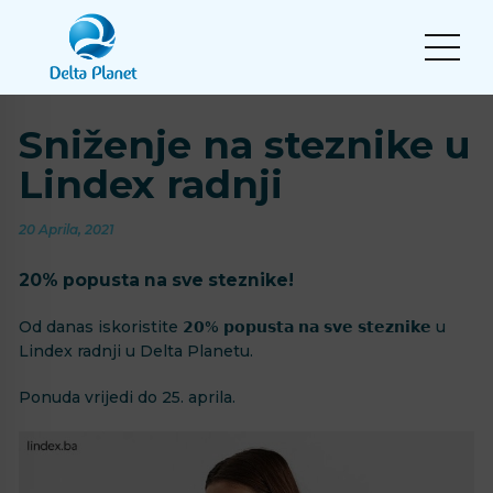
Sniženje na steznike u
Lindex radnji
20 Aprila, 2021
20% popusta na sve steznike!
Od danas iskoristite 𝟮𝟬% 𝗽𝗼𝗽𝘂𝘀𝘁𝗮 𝗻𝗮 𝘀𝘃𝗲 𝘀𝘁𝗲𝘇𝗻𝗶𝗸𝗲 u
Lindex radnji u Delta Planetu.
Ponuda vrijedi do 25. aprila.