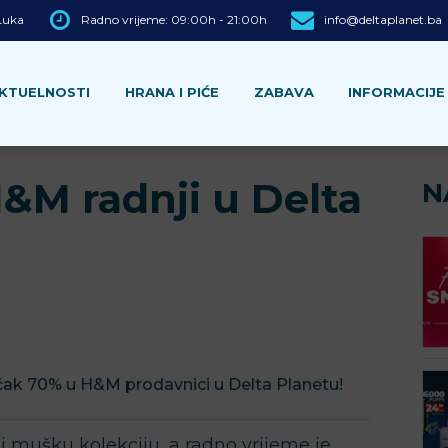
 Luka
Radno vrijeme: 09:00h - 21:00h
info@deltaplanet.ba
KTUELNOSTI
HRANA I PIĆE
ZABAVA
INFORMACIJE
&M radnji u Delta
N
čak 70% u H&M prodavnici u Delta Planetu!
i mušku kolekciju, a radno vrijeme je