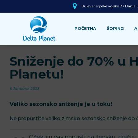
Bulevar srpske vojske 8 / Banja
POČETNA
ŠOPING
A
Sniženje do 70% u H
Planetu!
6 Januara, 2023
Veliko sezonsko sniženje je u toku!
Ne propustite veliko zimsko sezonsko sniženje do 
Očekuju vas popusti na žensku, dječiju 