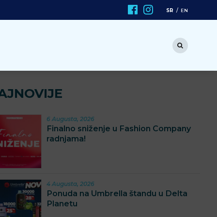
SR
EN
AJNOVIJE
6 Augusta, 2026
Finalno sniženje u Fashion Company
radnjama!
4 Augusta, 2026
Ponuda na Umbrella štandu u Delta
Planetu