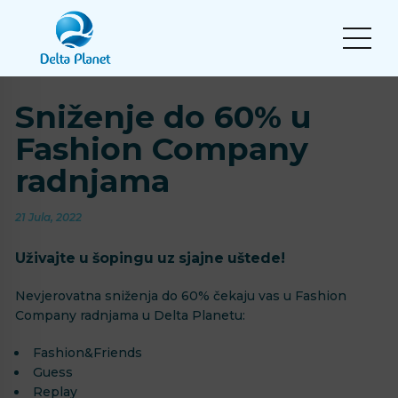
Sniženje do 60% u
Fashion Company
radnjama
21 Jula, 2022
Uživajte u šopingu uz sjajne uštede!
Nevjerovatna sniženja do 60% čekaju vas u Fashion
Company radnjama u Delta Planetu:
Fashion&Friends
Guess
Replay