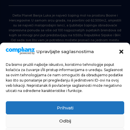
Delta Planet Banja Luka je najveći šoping mol na prostoru Bosne i
Hercegovine. U samom srcu grada, na površini od 62.500m2, smjestili
su se najveći maloprodajni lanci, a ljubitelje šopinga obradovaće
impresivna ponuda sa više od 100 najpoznatijih svjetskih brendova od
kojih se mnogi prvi put predstavljaju na tržištu Republike Srpske i BiH.
Od sada sve što vam je potrebno možete pronaći na jednom mestu.
Delta Planet – nova nezaobilazna šoping destinacija!
Upravljajte saglasnostima
Da bismo pružili najbolje iskustvo, koristimo tehnologije poput
POČETNA
kolačića za čuvanje i/ili pristup informacijama o uređaju. Saglasnost
sa ovim tehnologijama će nam omogućiti da obrađujemo podatke
ŠOPING
kao što su ponašanje pri pregledanju ili jedinstveni ID-ovi na ovoj
veb lokaciji. Nepristanak ili povlačenje saglasnosti može negativno
AKTUELNOSTI
uticati na određene karakteristike i funkcije.
HRANA I PIĆE
Prihvati
ZABAVA
INFORMACIJE
Odbij