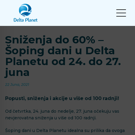
Sniženja do 60% –
Šoping dani u Delta
Planetu od 24. do 27.
juna
22 Juna, 2021
Popusti, sniženja i akcije u više od 100 radnji!
Od četvrtka, 24. juna do nedelje, 27. juna očekuju vas
nevjerovatna sniženja u više od 100 radnji.
Šoping dani u Delta Planetu idealna su prilika da ovoga