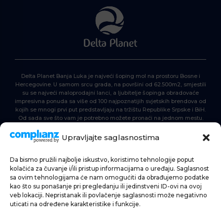
Delta Planet Banja Luka je najveći šoping mol na prostoru Bosne i
Hercegovine. U samom srcu grada, na površini od 62.500m2, smjestili
su se najveći maloprodajni lanci, a ljubitelje šopinga obradovaće
impresivna ponuda sa više od 100 najpoznatijih svjetskih brendova od
kojih se mnogi prvi put predstavljaju na tržištu Republike Srpske i BiH.
Od sada sve što vam je potrebno možete pronaći na jednom mestu.
Delta Planet – nova nezaobilazna šoping destinacija!
Upravljajte saglasnostima
Da bismo pružili najbolje iskustvo, koristimo tehnologije poput
POČETNA
kolačića za čuvanje i/ili pristup informacijama o uređaju. Saglasnost
sa ovim tehnologijama će nam omogućiti da obrađujemo podatke
ŠOPING
kao što su ponašanje pri pregledanju ili jedinstveni ID-ovi na ovoj
veb lokaciji. Nepristanak ili povlačenje saglasnosti može negativno
AKTUELNOSTI
uticati na određene karakteristike i funkcije.
HRANA I PIĆE