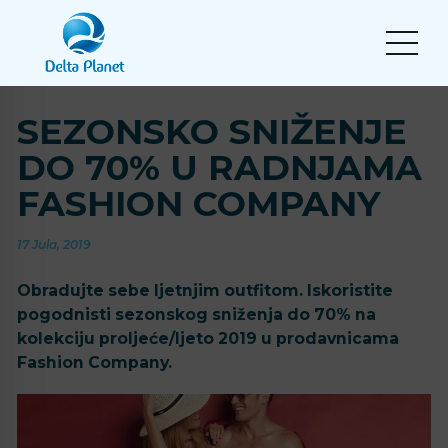
SEZONSKO SNIŽENJE
DO 70% U RADNJAMA
FASHION COMPANY
17 Jula, 2019
Obradujte sebe ljetnjim outfitom. Iskoristite
pogodnisti sezonskog sniženja do 70% na
kolekciju proljeće/ljeto 2019 u prodavnicama
Fashion Company.