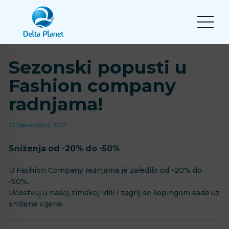
Sezonski popusti u
Fashion company
radnjama!
13 Decembra, 2021
Sniženja od -20% do -50%
U Fashion Company radnjama je zaledilo od -20% do
-50%.
Učestvuj u našoj zimskoj idili i zagrij se šopingom sada uz
snižene cijene.