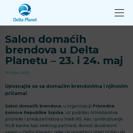
Salon domaćih
brendova u Delta
Planetu – 23. i 24. maj
16 Maja, 2025
Upoznajte se sa domaćim brendovima i njihovim
pričama!
Salon domaćih brendova
, u organizaciji
Privredne
komore Republike Srpske
, uz podršku Ministarstva
privrede i preduzetništva u Vladi RS, kao i pridruživanje
NLB banke kao zelenog partnera, donosi dvodnevni
sajam u Delta Planetu, gdje će posjetioci imati priliku da