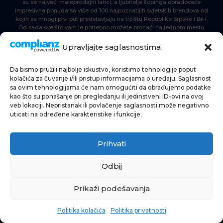
su se najveći maloprodajni lanci, a ljubitelje šopinga obradovaće
impresivna ponuda sa više od 100 najpoznatijih svjetskih brendova od
kojih se mnogi prvi put predstavljaju na tržištu Republike Srpske i BiH.
Od sada sve što vam je potrebno možete pronaći na jednom mestu.
Delta Planet – nova nezaobilazna šoping destinacija!
Upravljajte saglasnostima
Da bismo pružili najbolje iskustvo, koristimo tehnologije poput
POČETNA
kolačića za čuvanje i/ili pristup informacijama o uređaju. Saglasnost
sa ovim tehnologijama će nam omogućiti da obrađujemo podatke
ŠOPING
kao što su ponašanje pri pregledanju ili jedinstveni ID-ovi na ovoj
veb lokaciji. Nepristanak ili povlačenje saglasnosti može negativno
AKTUELNOSTI
uticati na određene karakteristike i funkcije.
HRANA I PIĆE
Prihvati
ZABAVA
INFORMACIJE
Odbij
Prikaži podešavanja
Politika kolačića
Politika privatnosti