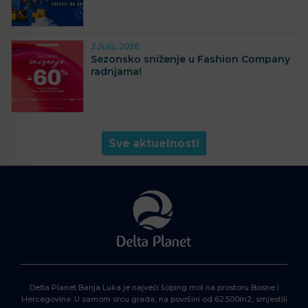
3 Jula, 2026
Sezonsko sniženje u Fashion Company
radnjama!
Sve aktuelnosti
Delta Planet Banja Luka je najveći šoping mol na prostoru Bosne i
Hercegovine. U samom srcu grada, na površini od 62.500m2, smjestili