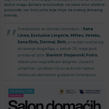
dožive snagu domaće proizvodnje, ne samo kroz izložene
proizvode, već kroz priče koje stoje iza svakog domaćeg
brenda.
Predstaviće se domaći brendovi –
Sana
Linea, Exclusive Lingerie, Miltex, Veteks,
Sana Elvis, Dermal, Belt,
a na dan svečanog
otvaranja događaja, u petak 23. maja gost
predavač biće
Slavimir Stojanović Futro
,
višestruko nagrađivani dizajner, vizuelni
umjetnik i profesor čiji su autorski radovi
oblikovali identitete globalnih brendova.