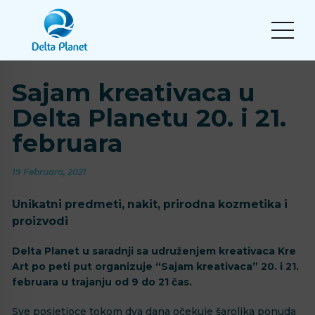
Sajam kreativaca u
Delta Planetu 20. i 21.
februara
19 Februara, 2021
Unikatni predmeti, nakit, prirodna kozmetika i
proizvodi
Delta Planet u saradnji sa udruženjem kreativaca Kre
Art po peti put organizuje “Sajam kreativaca” 20. i 21.
februara u trajanju od 9 do 21 čas.
Sve posjetioce tokom dva dana očekuje šarolika ponuda