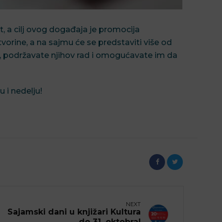
, a cilj ovog događaja je promocija
vorine, a na sajmu će se predstaviti više od
a, podržavate njihov rad i omogućavate im da
 i nedelju!
NEXT
Sajamski dani u knjižari Kultura
do 31. oktobra!