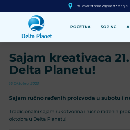
Bulevar srpske vojske 8 / Banja
POČETNA
ŠOPING
A
Sajam kreativaca 21.
Delta Planetu!
16 Oktobra, 2023
Sajam ručno rađenih proizvoda u subotu i n
Tradicionalni sajam rukotvorina i ručno rađenih proi
oktobra u Delta Planetu!