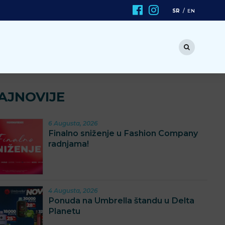
SR
EN
AJNOVIJE
6 Augusta, 2026
Finalno sniženje u Fashion Company
radnjama!
4 Augusta, 2026
Ponuda na Umbrella štandu u Delta
Planetu