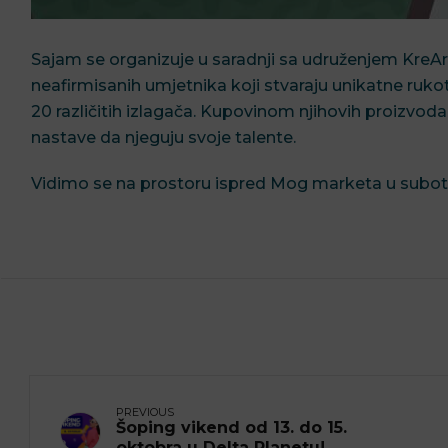
Sajam se organizuje u saradnji sa udruženjem KreArt
neafirmisanih umjetnika koji stvaraju unikatne rukot
20 različitih izlagača. Kupovinom njihovih proizvod
nastave da njeguju svoje talente.
Vidimo se na prostoru ispred Mog marketa u subotu
PREVIOUS
Šoping vikend od 13. do 15.
oktobra u Delta Planetu!