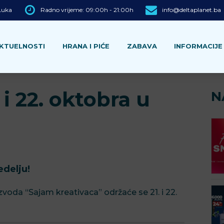
 Luka
Radno vrijeme: 09:00h - 21:00h
info@deltaplanet.ba
KTUELNOSTI
HRANA I PIĆE
ZABAVA
INFORMACIJE
 i 22. oktobra u
N
edelju!
zvoda “Sajam kreativaca” održaće se 21. i 22.