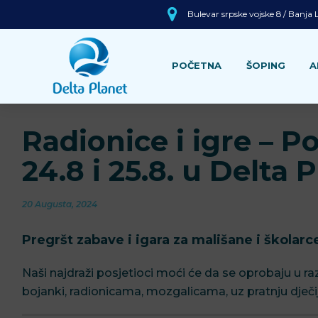
Bulevar srpske vojske 8 / Banja
POČETNA
ŠOPING
A
Radionice i igre – P
24.8 i 25.8. u Delta 
20 Augusta, 2024
Pregršt zabave i igara za mališane i školarc
Naši najdraži posjetioci moći će da se oprobaju u ra
bojanki, radionicama, mozgalicama, uz pratnju dječi