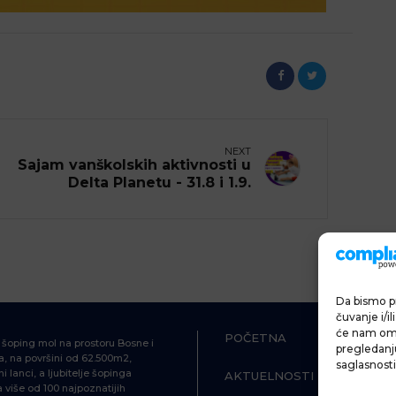
NEXT
Sajam vanškolskih aktivnosti u
Delta Planetu - 31.8 i 1.9.
Da bismo pr
čuvanje i/i
će nam omo
POČETNA
ŠOPING
i šoping mol na prostoru Bosne i
pregledanju 
, na površini od 62.500m2,
saglasnosti
i lanci, a ljubitelje šopinga
AKTUELNOSTI
HRANA I P
više od 100 najpoznatijih