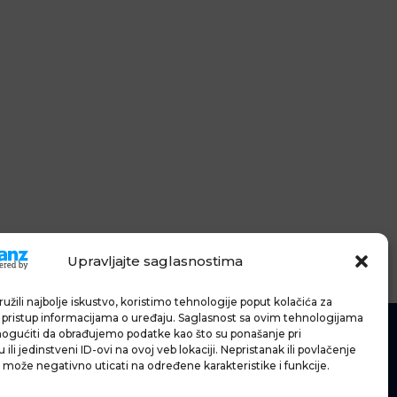
Upravljajte saglasnostima
užili najbolje iskustvo, koristimo tehnologije poput kolačića za
li pristup informacijama o uređaju. Saglasnost sa ovim tehnologijama
gućiti da obrađujemo podatke kao što su ponašanje pri
ili jedinstveni ID-ovi na ovoj veb lokaciji. Nepristanak ili povlačenje
 može negativno uticati na određene karakteristike i funkcije.
IĆE