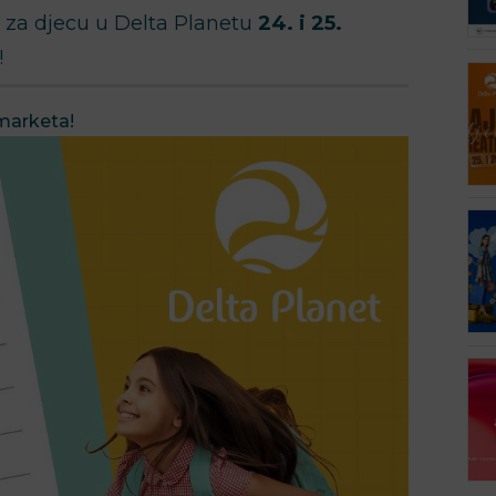
e za djecu u Delta Planetu
24. i 25.
!⁣⁣
marketa!