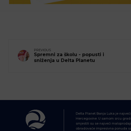
PREVIOUS
Spremni za školu - popusti i
sniženja u Delta Planetu
Delta Planet Banja Luka je najveć
Hercegovine. U samom srcu grada
smjestili su se najveći maloprodajn
obradovaće impresivna ponuda sa 