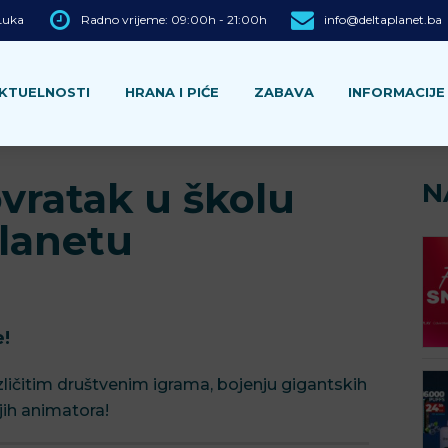
 Luka
Radno vrijeme: 09:00h - 21:00h
info@deltaplanet.ba
KTUELNOSTI
HRANA I PIĆE
ZABAVA
INFORMACIJE
ovratak u školu
N
Planetu
e!
zličitim društvenim igrama, bojenju gigantskih
jih animatora!