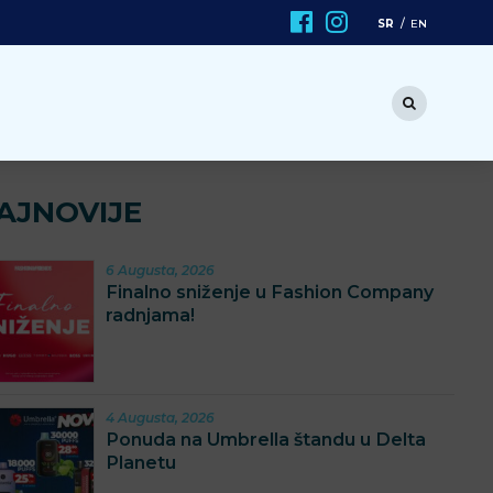
SR
EN
AJNOVIJE
6 Augusta, 2026
Finalno sniženje u Fashion Company
radnjama!
4 Augusta, 2026
Ponuda na Umbrella štandu u Delta
Planetu