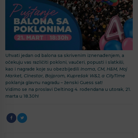
Uhvati jedan od balona sa skrivenim iznenađenjem, a
očekuju vas različiti pokloni, vaučeri, popusti i slatkiši,
kao i nagrade koje su obezbijedili
Inoma, CM, H&M, Moj
Market, Cinestar, Bojprom, Kuprešak W&J, a CityTime
poklanja glavnu nagradu – ženski Guess sat!
Vidimo se na proslavi Deltinog 4. rođendana u utorak, 21.
marta u 18.30h!