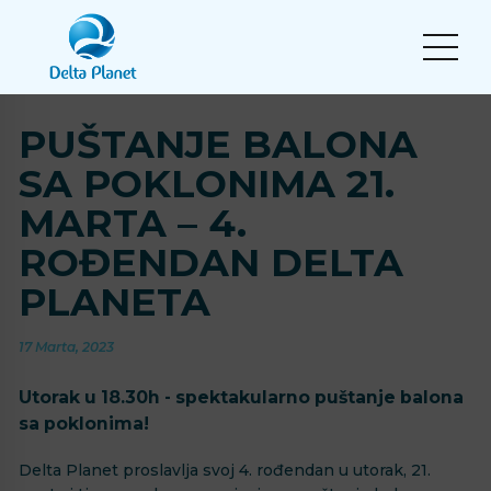
PUŠTANJE BALONA
SA POKLONIMA 21.
MARTA – 4.
ROĐENDAN DELTA
PLANETA
17 Marta, 2023
Utorak u 18.30h - spektakularno puštanje balona
sa poklonima!
Delta Planet proslavlja svoj 4. rođendan u utorak, 21.