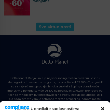
radnjama!
Sve aktuelnosti
Delta Planet Banja Luka je najveći šoping mol na prostoru Bosne i
Hercegovine. U samom srcu grada, na površini od 62.500m2, smjestili
su se najveći maloprodajni lanci, a ljubitelje šopinga obradovaće
impresivna ponuda sa više od 100 najpoznatijih svjetskih brendova od
kojih se mnogi prvi put predstavljaju na tržištu Republike Srpske i BiH.
Od sada sve što vam je potrebno možete pronaći na jednom mestu.
Delta Planet – nova nezaobilazna šoping destinacija!
Upravljajte saglasnostima