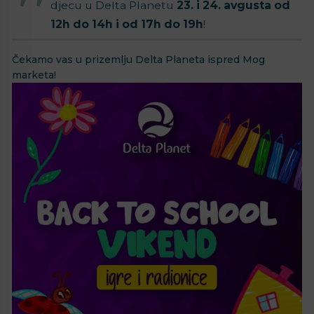
djecu u Delta Planetu
23. i 24. avgusta
od
12h do 14h i od 17h do 19h
!⁣⁣
Čekamo vas u prizemlju Delta Planeta ispred Mog
marketa!