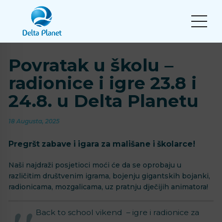
Povratak u školu –
radionice i igre 23.8 i
24.8. u Delta Planetu
18 Augusta, 2025
Pregršt zabave i igara za mališane i školarce!
Naši najdraži posjetioci moći će da se oprobaju u
različitim društvenim igrama, bojenju gigantskih bojanki,
radionicama, mozgalicama, uz pratnju dječijih animatora!
Back to school vikend – igre i radionice za