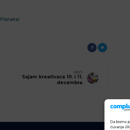
laneta! ⁣
NEXT
Sajam kreativaca 10. i 11.
decembra
Da bismo pr
čuvanje i/i