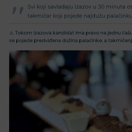
Svi koji savladaju izazov u 30 minuta o
takmičar koji pojede najdužu palačink
⚠️ Tokom izazova kandidat ima pravo na jednu čašu
se pojede predviđena dužina palačinke, a takmičenj