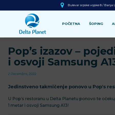
Bulevar srpske vojske 8 / Banja
POČETNA
ŠOPING
A
Pop’s izazov – poje
i osvoji Samsung A1
2 Decembra, 2022
Jedinstveno takmičenje ponovo u Pop's res
U Pop’s restoranu u Delta Planetu ponovo te očekuje
1 metar i osvoji Samsung A13!