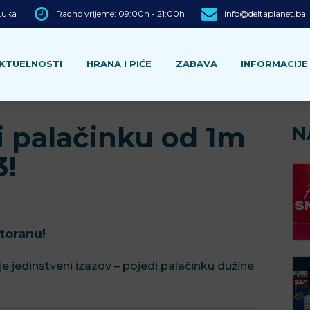
 Luka
Radno vrijeme: 09:00h - 21:00h
info@deltaplanet.ba
KTUELNOSTI
HRANA I PIĆE
ZABAVA
INFORMACIJE
di palačinku od 1m
N
3!
toranu!
 jedinstveni izazov – pojedi palačinku dužine