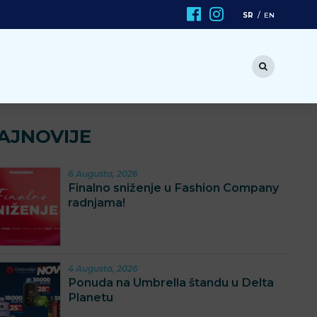
SR
EN
AJNOVIJE
6 Augusta, 2026
Finalno sniženje u Fashion Company
radnjama!
4 Augusta, 2026
Ponuda na Umbrella štandu u Delta
Planetu