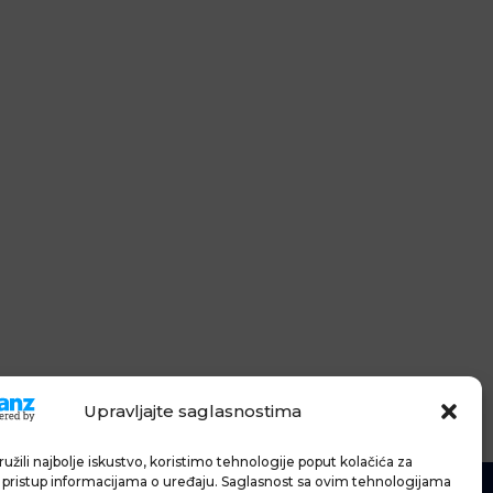
Upravljajte saglasnostima
užili najbolje iskustvo, koristimo tehnologije poput kolačića za
li pristup informacijama o uređaju. Saglasnost sa ovim tehnologijama