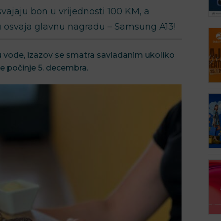
svajaju bon u vrijednosti 100 KM, a
u osvaja glavnu nagradu – Samsung A13!
 vode, izazov se smatra savladanim ukoliko
e počinje 5. decembra.