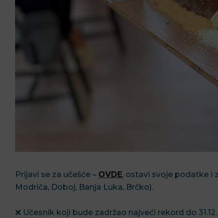
Prijavi se za učešće –
OVDE
, ostavi svoje podatke i 
Modriča, Doboj, Banja Luka, Brčko).
❌ Učesnik koji bude zadržao najveći rekord do 31.12.