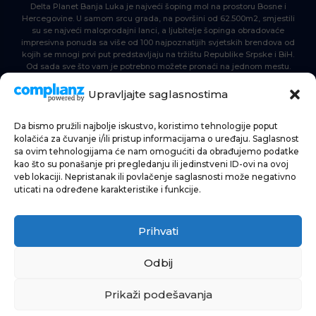
Delta Planet Banja Luka je najveći šoping mol na prostoru Bosne i
Hercegovine. U samom srcu grada, na površini od 62.500m2, smjestili
su se najveći maloprodajni lanci, a ljubitelje šopinga obradovaće
impresivna ponuda sa više od 100 najpoznatijih svjetskih brendova od
kojih se mnogi prvi put predstavljaju na tržištu Republike Srpske i BiH.
Od sada sve što vam je potrebno možete pronaći na jednom mestu.
Delta Planet – nova nezaobilazna šoping destinacija!
Upravljajte saglasnostima
Da bismo pružili najbolje iskustvo, koristimo tehnologije poput
POČETNA
kolačića za čuvanje i/ili pristup informacijama o uređaju. Saglasnost
sa ovim tehnologijama će nam omogućiti da obrađujemo podatke
ŠOPING
kao što su ponašanje pri pregledanju ili jedinstveni ID-ovi na ovoj
veb lokaciji. Nepristanak ili povlačenje saglasnosti može negativno
AKTUELNOSTI
uticati na određene karakteristike i funkcije.
HRANA I PIĆE
Prihvati
ZABAVA
INFORMACIJE
Odbij
Prikaži podešavanja