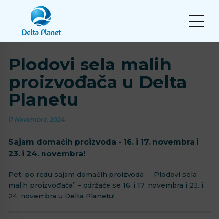
Plodovi sela malih
proizvođača u Delta
Planetu
11 Novembra, 2024
Sajam domaćih proizvoda - 16. i 17. novembra i
23. i 24. novembra!
Peti po redu sajam domaćih proizvoda – “Plodovi sela
malih proizvođača” – održaće se 16. i 17. novembra i 23. i
24. novembra u Delta Planetu!