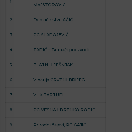
1
MAJSTOROVIĆ
2
Domaćinstvo AĆIĆ
3
PG SLADOJEVIĆ
4
TADIĆ – Domaći proizvodi
5
ZLATNI LJEŠNJAK
6
Vinarija CRVENI BRIJEG
7
VUK TARTUFI
8
PG VESNA I DRENKO RODIĆ
9
Prirodni čajevi, PG GAJIĆ