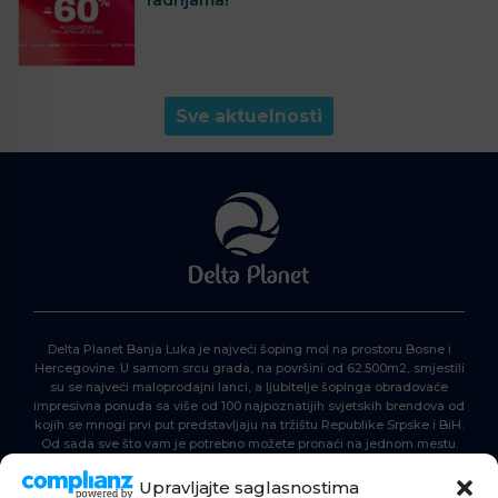
Sve aktuelnosti
Delta Planet Banja Luka je najveći šoping mol na prostoru Bosne i
Hercegovine. U samom srcu grada, na površini od 62.500m2, smjestili
su se najveći maloprodajni lanci, a ljubitelje šopinga obradovaće
impresivna ponuda sa više od 100 najpoznatijih svjetskih brendova od
kojih se mnogi prvi put predstavljaju na tržištu Republike Srpske i BiH.
Od sada sve što vam je potrebno možete pronaći na jednom mestu.
Delta Planet – nova nezaobilazna šoping destinacija!
Upravljajte saglasnostima