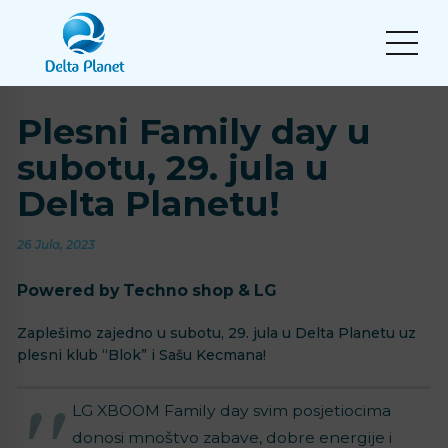
Plesni Family day u
subotu, 29. jula u
Delta Planetu!
26 Jula, 2023
Powered by Techno shop & LG
Zaplešimo zajedno u subotu, 29. jula u Delta Planetu uz
plesni klub “Blok” i Sašu Kecmana!
LG XBOOM Family day svim posjetiocima
donosi mnoštvo zabave, dobre energije i