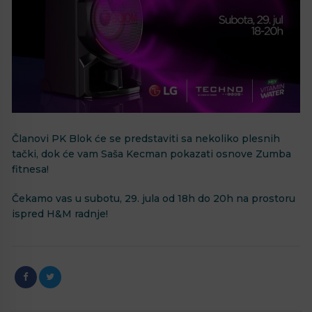
Članovi PK Blok će se predstaviti sa nekoliko plesnih
tački, dok će vam Saša Kecman pokazati osnove Zumba
fitnesa!
Čekamo vas u subotu, 29. jula od 18h do 20h na prostoru
ispred H&M radnje!