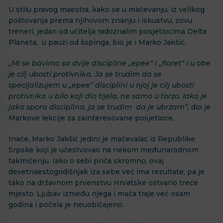
U stilu pravog maestra, kako se u mačevanju, iz velikog
poštovanja prema njihovom znanju i iskustvu, zovu
treneri, jedan od učitelja radoznalim posjetiocima Delta
Planeta, u pauzi od šopinga, bio je i Marko Jakšić.
„Mi se bavimo sa dvije discipline „epee“ i „floret“ i u obe
je cilj ubosti protivnika. Ja se trudim da se
specijalizujem u „epee“ disciplini u njoj je cilj ubosti
protivnika u bilo koji dio tijela, ne samo u torzo. Iako je
jako spora disciplina, ja se trudim da je ubrzam“,
dio je
Markove lekcije za zainteresovane posjetioce.
Inače, Marko Jakšić jedini je mačevalac iz Republike
Srpske koji je učestvovao na nekom međunarodnom
takmičenju. Iako o sebi priča skromno, ovaj
devetnaestogodišnjak iza sebe već ima rezultate, pa je
tako na državnom prvenstvu Hrvatske ostvario treće
mjesto. Ljubav između njega i mača traje već osam
godina i počela je neuobičajeno.