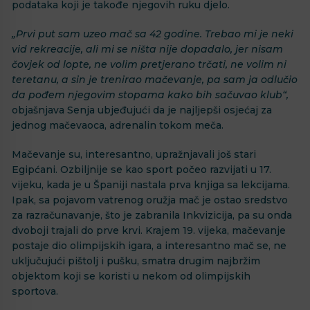
podataka koji je takođe njegovih ruku djelo.
„Prvi put sam uzeo mač sa 42 godine. Trebao mi je neki
vid rekreacije, ali mi se ništa nije dopadalo, jer nisam
čovjek od lopte, ne volim pretjerano trčati, ne volim ni
teretanu, a sin je trenirao mačevanje, pa sam ja odlučio
da pođem njegovim stopama kako bih sačuvao klub“,
objašnjava Senja ubjeđujući da je najljepši osjećaj za
jednog mačevaoca, adrenalin tokom meča.
Mačevanje su, interesantno, upražnjavali još stari
Egipćani. Ozbiljnije se kao sport počeo razvijati u 17.
vijeku, kada je u Španiji nastala prva knjiga sa lekcijama.
Ipak, sa pojavom vatrenog oružja mač je ostao sredstvo
za razračunavanje, što je zabranila Inkvizicija, pa su onda
dvoboji trajali do prve krvi. Krajem 19. vijeka, mačevanje
postaje dio olimpijskih igara, a interesantno mač se, ne
uključujući pištolj i pušku, smatra drugim najbržim
objektom koji se koristi u nekom od olimpijskih
sportova.