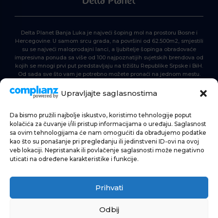
Delta Planet Banja Luka je najveći šoping mol na prostoru Bosne i
Hercegovine. U samom srcu grada, na površini od 62.500m2, smjestili
su se najveći maloprodajni lanci, a ljubitelje šopinga obradovaće
impresivna ponuda sa više od 100 najpoznatijih svjetskih brendova od
kojih se mnogi prvi put predstavljaju na tržištu Republike Srpske i BiH.
Od sada sve što vam je potrebno možete pronaći na jednom mestu.
Delta Planet – nova nezaobilazna šoping destinacija!
Upravljajte saglasnostima
Da bismo pružili najbolje iskustvo, koristimo tehnologije poput
POČETNA
kolačića za čuvanje i/ili pristup informacijama o uređaju. Saglasnost
sa ovim tehnologijama će nam omogućiti da obrađujemo podatke
ŠOPING
kao što su ponašanje pri pregledanju ili jedinstveni ID-ovi na ovoj
veb lokaciji. Nepristanak ili povlačenje saglasnosti može negativno
AKTUELNOSTI
uticati na određene karakteristike i funkcije.
HRANA I PIĆE
Prihvati
ZABAVA
INFORMACIJE
Odbij