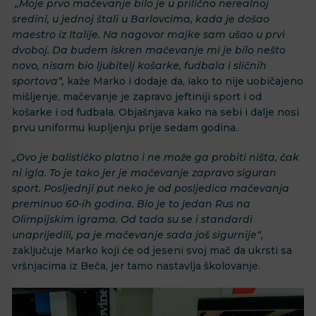
„Moje prvo mačevanje bilo je u prilično nerealnoj
sredini, u jednoj štali u Barlovcima, kada je došao
maestro iz Italije. Na nagovor majke sam ušao u prvi
dvoboj. Da budem iskren mačevanje mi je bilo nešto
novo, nisam bio ljubitelj košarke, fudbala i sličnih
sportova“,
kaže Marko i dodaje da, iako to nije uobičajeno
mišljenje, mačevanje je zapravo jeftiniji sport i od
košarke i od fudbala. Objašnjava kako na sebi i dalje nosi
prvu uniformu kupljenju prije sedam godina.
„Ovo je balističko platno i ne može ga probiti ništa, čak
ni igla. To je tako jer je mačevanje zapravo siguran
sport. Posljednji put neko je od posljedica mačevanja
preminuo 60-ih godina. Bio je to jedan Rus na
Olimpijskim igrama. Od tada su se i standardi
unaprijedili, pa je mačevanje sada još sigurnije“,
zaključuje Marko koji će od jeseni svoj mač da ukrsti sa
vršnjacima iz Beča, jer tamo nastavlja školovanje.