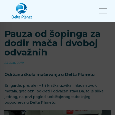
Pauza od šopinga za
dodir mača i dvoboj
odvažnih
23 Jula, 2019
Održana škola mačevanja u Delta Planetu
En garde, pré, aler – tri kratka uzvika i hladan zvuk
metala, graciozni pokreti i odvažan stav! Da, to je slika
jednog, na prvi pogled, uobičajenog subotnjeg
popodneva u Delta Planetu.