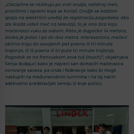
„Discipline se razlikuju po vrsti oružja, validnoj meti,
pravilima i opremi koja se koristi. Oružje se kablom
spaja na električni uređaj za registraciju pogodaka. Ako
ste ikada videli meč na televiziji, to je ona žica koju
mačevaoci vuku za sobom. Pista je dugačka 14 metara,
široka je jedan i po do dva metra. Interesantno, mečevi
obično traju do osvojenih pet poena ili tri minute
trajanja, ili 15 poena ili tri puta tri minute trajanja.
Pogodak se na francuskom zove tuš (touch)“,
objašnjava
Senja dodajući kako je najveći san domaćih mačevaoca
osnivanje saveza, pa onda i federacije kako bi mogli
nastupiti na međunarodnim turnirima i na taj način
adekvatno predstavljati zemlju iz koje potiču.