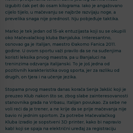
izgubiti čak pet do osam kilograma. Iako je angažovano
cijelo tijelo, u mačevanju se najbrže razvijaju noge, a
prevelika snaga nije prednost. Nju pobjeđuje taktika.
Marko je tek jedan od 15-ak entuzijasta koji su se okupili
oko Mačevalačkog kluba Banjaluka. Interesantno,
osnovao ga je Italijan, maestro Đakomo Fanica 2011.
godine. U ovom sportu važi pravilo da se na suđenjima
koristi leksika prvog maestra, pa u Banjaluci na
treninzima odzvanja italijanski. To je još jedna od
pozitivnih karakteristika ovog sporta, jer za razliku od
drugih, on tjera i na učenje jezika.
Stopama prvog maestra danas korača Senja Jakšić koji je
preuzeo Klub nakon što se, zbog slabe zainteresovanosti
stanovnika grada na Vrbasu, Italijan povukao. Za sebe ne
voli reći da je trener, a ne krije da se prije mačevanja nije
bavio ni jednim sportom. Za potrebe Mačevalačkog
Kluba izradio je sopstveni 3D printer, kako bi napravio
kabl koji se spaja na električni uređaj za registraciju