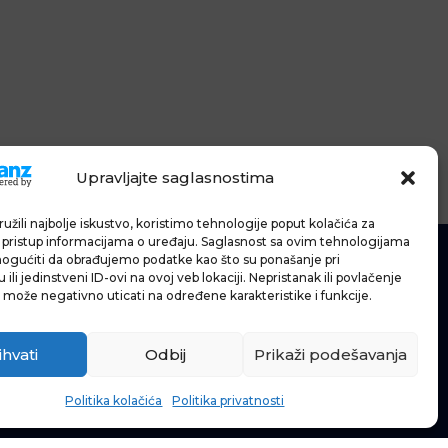
Upravljajte saglasnostima
užili najbolje iskustvo, koristimo tehnologije poput kolačića za
li pristup informacijama o uređaju. Saglasnost sa ovim tehnologijama
gućiti da obrađujemo podatke kao što su ponašanje pri
ili jedinstveni ID-ovi na ovoj veb lokaciji. Nepristanak ili povlačenje
 može negativno uticati na određene karakteristike i funkcije.
IĆE
IJE
ihvati
Odbij
Prikaži podešavanja
Politika kolačića
Politika privatnosti