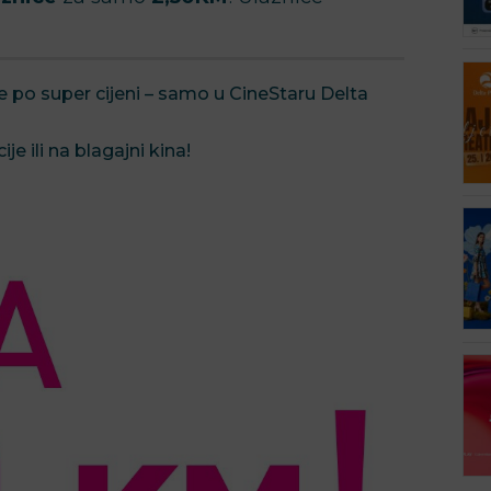
ove po super cijeni – samo u CineStaru Delta
e ili na blagajni kina!