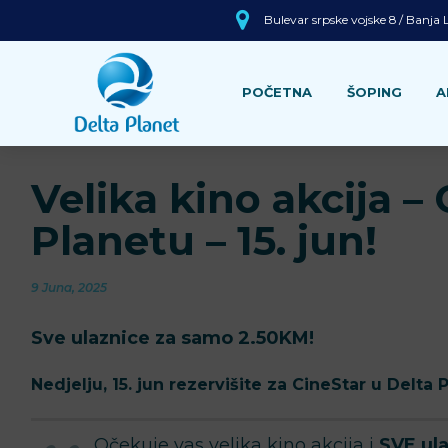
Bulevar srpske vojske 8 / Banja
POČETNA
ŠOPING
A
Velika kino akcija –
Planetu – 15. jun!
9 Juna, 2025
Sve ulaznice za samo 2.50KM!
Nedjelju, 15. jun rezervišite za CineStar u Delta 
Očekuje vas velika kino akcija i
SVE ul