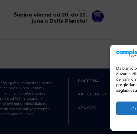
NEXT
Šoping vikend od 20. do 22.
juna u Delta Planetu!
Da bismo pr
čuvanje i/i
će nam omo
POČETNA
ŠOPING
i šoping mol na prostoru Bosne i
pregledanju 
, na površini od 62.500m2,
saglasnosti
i lanci, a ljubitelje šopinga
AKTUELNOSTI
HRANA I P
više od 100 najpoznatijih
ogi prvi put predstavljaju na
ZABAVA
INFORMAC
Pr
d sada sve što vam je potrebno
Delta Planet – nova