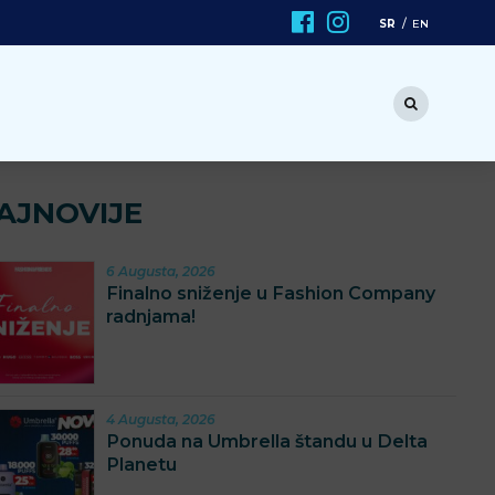
SR
EN
AJNOVIJE
6 Augusta, 2026
Finalno sniženje u Fashion Company
radnjama!
4 Augusta, 2026
Ponuda na Umbrella štandu u Delta
Planetu