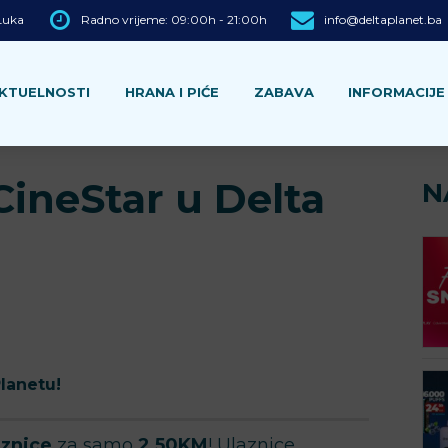
 Luka
Radno vrijeme: 09:00h - 21:00h
info@deltaplanet.ba
KTUELNOSTI
HRANA I PIĆE
ZABAVA
INFORMACIJE
 CineStar u Delta
N
Planetu!
aznice
za samo
2,50KM
! Ulaznice