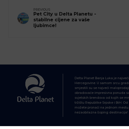
PREVIOUS
Pet City u Delta Planetu -
stabilne cijene za vaše
ljubimce!
Delta Planet Banja Luka je najveć
Hercegovine. U samom srcu grada
smjestili su se najveći maloprodajn
obradovaće impresivna ponuda sa 
svjetskih brendova od kojih se mn
tržištu Republike Srpske i BiH. O
možete pronaći na jednom mestu. 
nezaobilazna šoping destinacija!