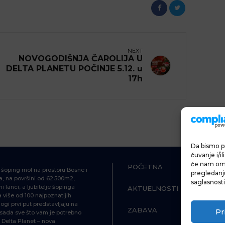
NEXT
NOVOGODIŠNJA ČAROLIJA U
DELTA PLANETU POČINJE 5.12. u
17h
Da bismo pr
čuvanje i/i
će nam omo
POČETNA
ŠOPING
i šoping mol na prostoru Bosne i
pregledanju 
, na površini od 62.500m2,
saglasnosti
i lanci, a ljubitelje šopinga
AKTUELNOSTI
HRANA I P
više od 100 najpoznatijih
ogi prvi put predstavljaju na
ZABAVA
INFORMAC
Pr
d sada sve što vam je potrebno
Delta Planet – nova