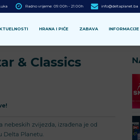
 Luka
Radno vrijeme: 09:00h - 21:00h
info@deltaplanet.ba
KTUELNOSTI
HRANA I PIĆE
ZABAVA
INFORMACIJE
ar & Classics
N
ve!
a nebeskih zvijezda, izrađena je od
u Delta Planetu.