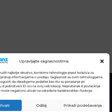
Upravljajte saglasnostima
užili najbolje iskustvo, koristimo tehnologije poput kolačića za
li pristup informacijama o uređaju. Saglasnost sa ovim tehnologijama
gućiti da obrađujemo podatke kao što su ponašanje pri
ili jedinstveni ID-ovi na ovoj veb lokaciji. Nepristanak ili povlačenje
 može negativno uticati na određene karakteristike i funkcije.
IĆE
IJE
ihvati
Odbij
Prikaži podešavanja