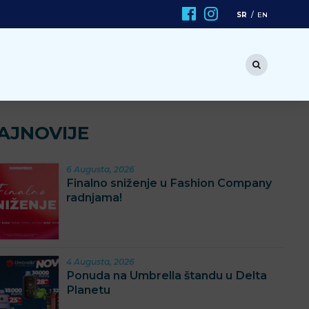
SR
EN
AJNOVIJE
6 Augusta, 2026
Finalno sniženje u Fashion Company
radnjama!
4 Augusta, 2026
Ponuda na Umbrella štandu u Delta
Planetu