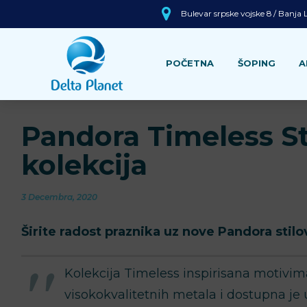
Bulevar srpske vojske 8 / Banja
POČETNA
ŠOPING
A
Pandora Timeless St
kolekcija
3 Decembra, 2020
Širite radost praznika uz nove Pandora stilo
Kolekcija Timeless inspirisana motivim
visokokvalitetnih metala i dostupna je 