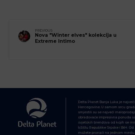
PREVIOUS
Nova "Winter elves" kolekcija u
Extreme Intimo
Delta Planet Banja Luka je najveć
Hercegovine. U samom srcu grada
smjestili su se najveći maloprodajn
obradovaće impresivna ponuda sa 
svjetskih brendova od kojih se mn
tržištu Republike Srpske i BiH. O
možete pronaći na jednom mestu. 