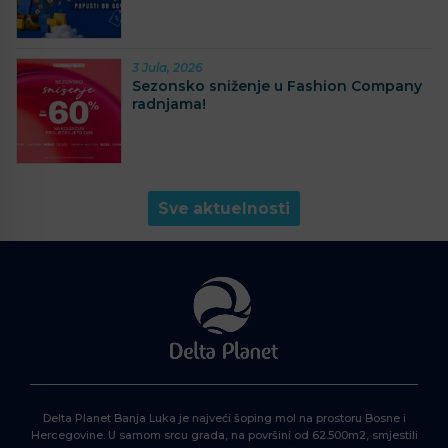
3 Jula, 2026
Sezonsko sniženje u Fashion Company
radnjama!
Sve aktuelnosti
Delta Planet Banja Luka je najveći šoping mol na prostoru Bosne i
Hercegovine. U samom srcu grada, na površini od 62.500m2, smjestili