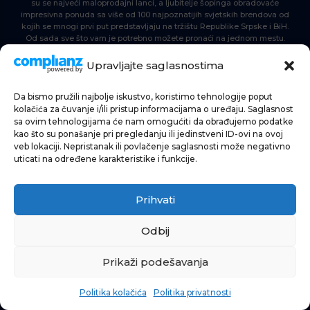
su se najveći maloprodajni lanci, a ljubitelje šopinga obradovaće
impresivna ponuda sa više od 100 najpoznatijih svjetskih brendova od
kojih se mnogi prvi put predstavljaju na tržištu Republike Srpske i BiH.
Od sada sve što vam je potrebno možete pronaći na jednom mestu.
Delta Planet – nova nezaobilazna šoping destinacija!
Upravljajte saglasnostima
Da bismo pružili najbolje iskustvo, koristimo tehnologije poput
POČETNA
kolačića za čuvanje i/ili pristup informacijama o uređaju. Saglasnost
sa ovim tehnologijama će nam omogućiti da obrađujemo podatke
ŠOPING
kao što su ponašanje pri pregledanju ili jedinstveni ID-ovi na ovoj
veb lokaciji. Nepristanak ili povlačenje saglasnosti može negativno
AKTUELNOSTI
uticati na određene karakteristike i funkcije.
HRANA I PIĆE
Prihvati
ZABAVA
INFORMACIJE
Odbij
Prikaži podešavanja
Politika kolačića
Politika privatnosti