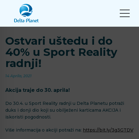
Ostvari uštedu i do
40% u Sport Reality
radnji!
14 Aprila, 2021
Akcija traje do 30. aprila!
Do 30.4. u Sport Reality radnji u Delta Planetu potraži
duks i donji dio koji su obilježeni karticama AKCIJA i
iskoristi pogodnosti.
Više informacija o akciji potraži na:
https://bit.ly/3g3GTDV