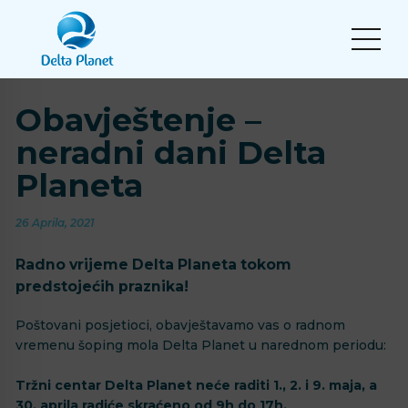
Obavještenje –
neradni dani Delta
Planeta
26 Aprila, 2021
Radno vrijeme Delta Planeta tokom
predstojećih praznika!
Poštovani posjetioci, obavještavamo vas o radnom
vremenu šoping mola Delta Planet u narednom periodu:
⠀⁣⁣
Tržni centar Delta Planet neće raditi 1., 2. i 9. maja, a
30. aprila radiće skraćeno od 9h do 17h. ⁣⁣