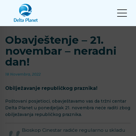
Obavještenje – 21.
novembar – neradni
dan!
18 Novembra, 2022
Obilježavanje republičkog praznika!
Poštovani posjetioci, obavještavamo vas da tržni centar
Delta Planet u ponedjeljak 21. novembra neće raditi zbog
obilježavanja republičkog praznika.
Bioskop Cinestar radiće regularno u skladu