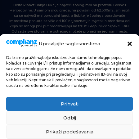
Delta Planet Banja Luka je najveći šoping mol na prostoru Bosne i
Hercegovine. U samom srcu grada, na površini od 62.500m2, smjestili
su se najveći maloprodajni lanci, a ljubitelje šopinga obradovaće
impresivna ponuda sa više od 100 najpoznatijih svjetskih brendova od
kojih se mnogi prvi put predstavljaju na tržištu Republike Srpske i BiH.
Od sada sve što vam je potrebno možete pronaći na jednom mestu.
Delta Planet – nova nezaobilazna šoping destinacija!
Upravljajte saglasnostima
Da bismo pružili najbolje iskustvo, koristimo tehnologije poput
POČETNA
kolačića za čuvanje i/ili pristup informacijama o uređaju. Saglasnost
sa ovim tehnologijama će nam omogućiti da obrađujemo podatke
ŠOPING
kao što su ponašanje pri pregledanju ili jedinstveni ID-ovi na ovoj
veb lokaciji. Nepristanak ili povlačenje saglasnosti može negativno
AKTUELNOSTI
uticati na određene karakteristike i funkcije.
HRANA I PIĆE
Prihvati
ZABAVA
INFORMACIJE
Odbij
Prikaži podešavanja